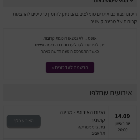
תנאי שימוש באתר
ריכזנו עבורכם אתרים מומלצים בהם ניתן להזמין כרטיסים להרצאות
קרובות של מרינה קושניר
אופס ... לא נמצאו הופעות קרובות
ניתן להירשם ולקבל עדכונים בהתאמה אישית
כאשר תתפרסם הופעה חדשה באתר
הרשמה לעדכונים »
אירועים שחלפו
המוח האירוטי - מרינה
14.09
קושניר
האירוע חלף
יום ראשון
בית ציוני אמריקה
20:00
תל אביב