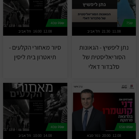
40₪
70₪
75₪
11.08
21:30
תל אביב
12.08
16:00
תל אביב
נתן ליפשיץ - הגאונות
סיור מאחורי הקלעים -
הסוריאליסטית של
תיאטרון בית ליסין
סלבדור דאלי
40₪
70₪
65₪
85₪
12.08
20:00
כפר סבא
14.08
10:00
תל אביב