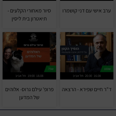
ערב אישי עם דני קושמרו
סיור מאחורי הקלעים -
תיאטרון בית ליסין
75₪
100₪
16.08
20:30
תל אביב
18.08
19:00
תל אביב
ד"ר חיים שפירא - הרצאה
פרופ' עילם גרוס- אלוהים
של המדען