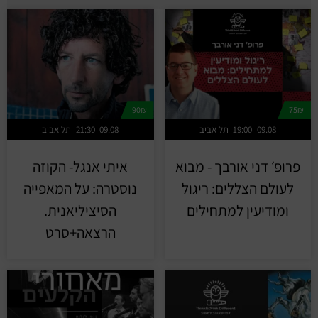
90₪
75₪
09.08
19:00
תל אביב
09.08
21:30
תל אביב
פרופ׳ דני אורבך - מבוא
איתי אנגל- הקוזה
לעולם הצללים: ריגול
נוסטרה: על המאפייה
ומודיעין למתחילים
הסיציליאנית.
הרצאה+סרט