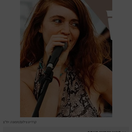
מחזות זמר
מחול ובלט
קונצרטים
הרצאות
סרטים
חופשה והופעה
קרדיט צילום/תמונה: יח"צ