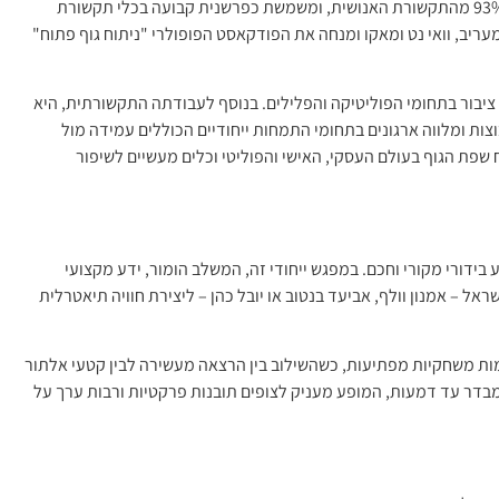
היא מתמחה בחשיפת המסרים הלא מדוברים המהווים כ-93% מהתקשורת האנושית, ומשמשת כפרשנית קבועה בכלי תקשורת
עריב, וואי נט ומאקו ומנחה את הפודקאסט הפופולרי "ניתוח גוף פתוח"
י ציבור בתחומי הפוליטיקה והפלילים. בנוסף לעבודתה התקשורתית, היא
צות ומלווה ארגונים בתחומי התמחות ייחודיים הכוללים עמידה מול
שפת הגוף בעולם העסקי, האישי והפוליטי וכלים מעשיים לשיפור
ידורי מקורי וחכם. במפגש ייחודי זה, המשלב הומור, ידע מקצועי
 – אמנון וולף, אביעד בנטוב או יובל כהן – ליצירת חוויה תיאטרלית
ות משחקיות מפתיעות, כשהשילוב בין הרצאה מעשירה לבין קטעי אלתור
מבדר עד דמעות, המופע מעניק לצופים תובנות פרקטיות ורבות ערך על