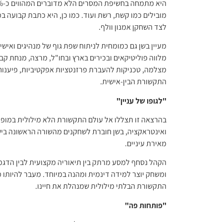
מובילים כמו קשת, רשת ועוד. כמו כן, היא כתבת קבועה במ
לצד השחקן אמנון וולף.
מעיין בשן גם כמומחית לניתוח שפת גוף של מנהיגים ואיש
מלווה פוליטיקאים ובכירים בארץ ובחו"ל, מרצה, מנחת קבו
מצלמה, טכניקות להעברת פרזנטציות אפקטיביות, פיענוח 
התקשורת הבין-אישית.
"לגופו של עניין"
בהרצאה זו תצללו אל עולם התקשורת הלא מילולית במופע ב
ואינטראקציה, בשן חוברת לשחקנים מהשורה הראשונה בישראל
מאירת עיניים.
הקהל נסחף למסע מרתק בין תיאוריה מקצועית לבין הדגמ
ומשחק יוצר למידה דינמית ומהנה במיוחד. מעבר להיותו 
התקשורת הבלתי מילולית שמנהלת את חיינו.
"פותחות פה"