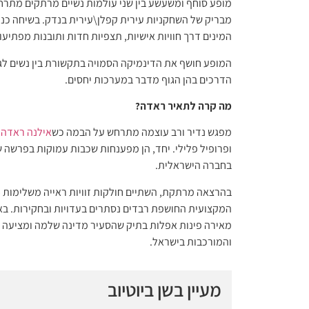
מופע סוחף ומשעשע בין שני עולמות נשיים מרתקים מתרח
מבריק של השחקניות עירית קפלן\עירית בנדק. בשיחה כנה
המינים דרך חוויות אישיות, תצפיות חדות ותובנות מפתיעו
המופע חושף את הדינמיקה הסמויה בתקשורת בין נשים לגבר
הדרכים בהן הגוף מדבר במערכות יחסים.
מה קרה לתאיר ראדה?
מפגש נדיר ורב עוצמה מתרחש על הבמה כש
אילנה ראדה
,
ופרופיל פלילי. יחד, הן מפענחות שכבות עמוקות בפרשה
בחברה הישראלית.
בהרצאה מרתקת, השתיים חולקות זוויות ראייה משלימו
המקצועית החושפת רבדים נסתרים בעדויות ובחקירות. בא
מאירה פינות אפלות בתיק שהסעיר מדינה שלמה ומציעה 
והמורכבות בישראל.
מעיין בשן ביוטיוב