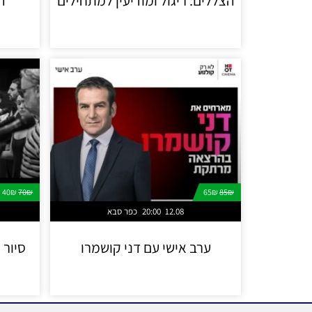
הצללים: ריגול ומודיעין למתחילים
ה
40₪
70₪
65₪
85₪
12.08
20:00
כפר סבא
ערב אישי עם דני קושמרו
סיור 