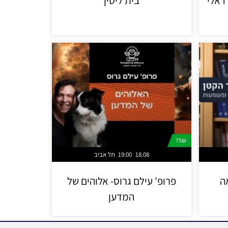
דאלי
בית ליסין
75₪
18.08
19:00
תל אביב
ה
פרופ' עילם גרוס- אלוהים של
המדען