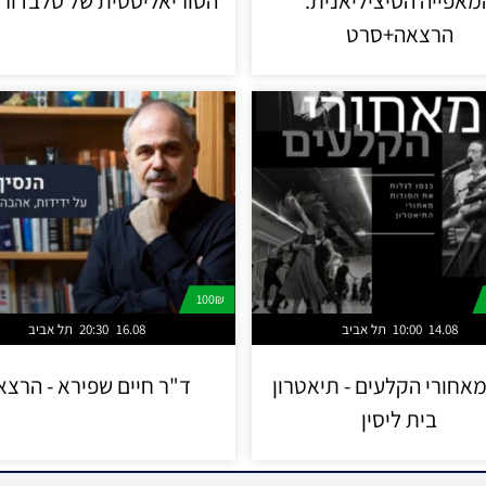
מאפייה הסיציליאנית.
הסוריאליסטית של סלבדור 
הרצאה+סרט
100₪
14.08
10:00
תל אביב
16.08
20:30
תל אביב
מאחורי הקלעים - תיאטרון
ד"ר חיים שפירא - הרצא
בית ליסין