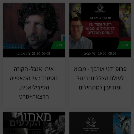
90₪
75₪
09.08
19:00
תל אביב
09.08
21:30
תל אביב
פרופ׳ דני אורבך - מבוא
איתי אנגל- הקוזה
לעולם הצללים: ריגול
נוסטרה: על המאפייה
ומודיעין למתחילים
הסיציליאנית.
הרצאה+סרט