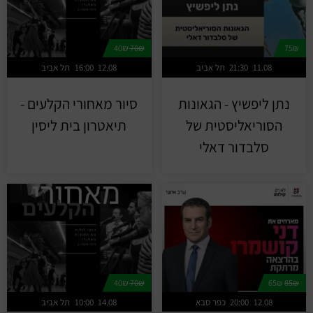
40₪
70₪
75₪
11.08
21:30
תל אביב
12.08
16:00
תל אביב
נתן ליפשיץ - הגאונות
סיור מאחורי הקלעים -
הסוריאליסטית של
תיאטרון בית ליסין
סלבדור דאלי
40₪
70₪
65₪
85₪
12.08
20:00
כפר סבא
14.08
10:00
תל אביב