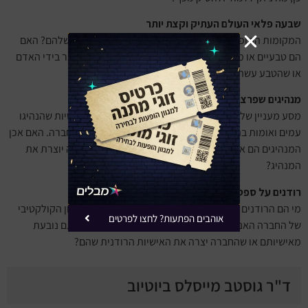
שבעה פלאי העולם העתיק וקצת יותר
המקומות המופלאים בהיסטוריה האנושית – מהם הסודות שלהם? האם
הם טבעיים או מלאכותיים? האם פלא עולם כזה או אחר נוצר בידי האדם
או שהטבע עשה את שלו?
מנהיגים שפרצו דרך בהיסטוריה המודרנית
מסע מעניין שלוקח את קהל המאזינים אל הדמויות הפוליטיות שהנהיגו
עמים ואומות בהיסטוריה ונשמרו בזיכרון הקולקטיבי של החברה. האם אכן
המנהיגים הם אלו שעושים את ההיסטוריה? או שההיסטוריה יוצרת את
המנהיג?
רודנים על ספסל הנאשמים
מי הם הרודנים הבולטים בהיסטוריה? מי מהם נשמר בזיכרון הקולקטיבי
אוהבים הפתעות? לחצו לפרטים
של החברה האנושית במעשיהם הברוטליים? האם התנהגותם נובעת
מאישיותם או שהחברה יצרה את האישיות הרודנית שהם?
ד"ר גוסטב מייסלס ביוטיוב