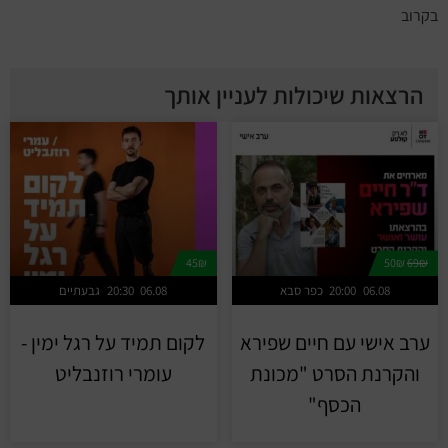
בקרוב
הרצאות שיכולות לעניין אותך
45₪
50₪
69₪
06.08
20:00
כפר סבא
06.08
20:30
גבעתיים
ערב אישי עם חיים שפירא
לקום תמיד על רגל ימין -
והקרנת הסרט "מכונת
עומרי רוזנבליט
הכסף"