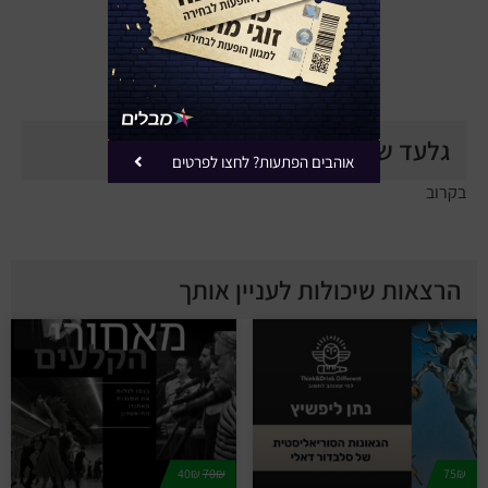
באפשרותך להסיר את עצמך בכל עת
עד 80% הנחה למגוון מופעים
(השירות ללא עלות)
גלעד שלמור ביוטיוב
אוהבים הפתעות? לחצו לפרטים
בקרוב
הרצאות שיכולות לעניין אותך
40₪
70₪
75₪