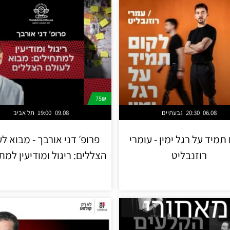
75₪
06.08
20:30
גבעתיים
09.08
19:00
תל אביב
תמיד על רגל ימין - עומרי
פרופ׳ דני אורבך - מבוא ל
רוזנבליט
הצללים: ריגול ומודיעין למת