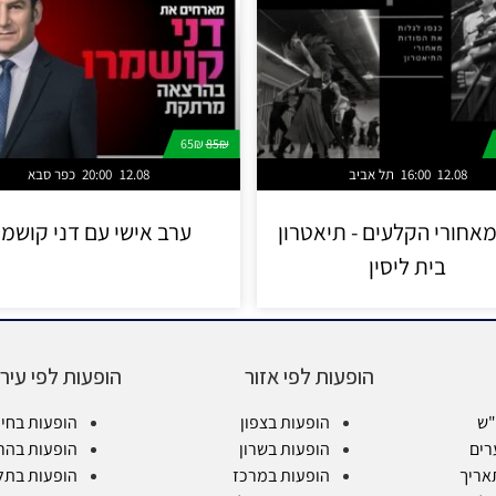
65₪
85₪
12.08
16:00
תל אביב
12.08
20:00
כפר סבא
מאחורי הקלעים - תיאטרון
ערב אישי עם דני קושמר
בית ליסין
הופעות לפי אזור
הופעות לפי עיר
"ש
הופעות בצפון
הופעות בחי
רים
הופעות בשרון
הופעות בהר
אריך
הופעות במרכז
הופעות בתל