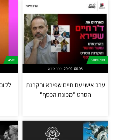
45₪
50₪
69₪
06.08
20:00
כפר סבא
ערב אישי עם חיים שפירא והקרנת
לקום 
הסרט "מכונת הכסף"