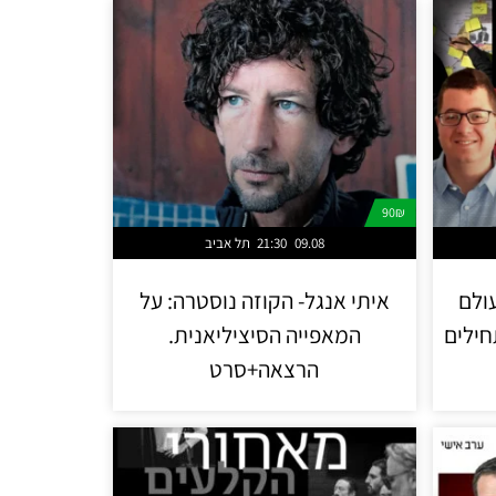
90₪
09.08
21:30
תל אביב
עולם
איתי אנגל- הקוזה נוסטרה: על
חילים
המאפייה הסיציליאנית.
הרצאה+סרט