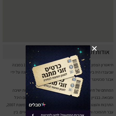
אודות תיאטרון הצפון
תיאטרון הצפון הוא תיאטרון בקרית חיים שהוקם בשנת 1994 במבנה
שבעברו היה בית העם של קריה זו. המקום נוהל במשך 12 שנה על ידי
אבנר מכטינגר ובשנים לאחר מכן על ידי ניצה בן צבי.
המתחם של תיאטרון הצפון כולל אולם גדול ובו 1100 מקומות ישיבה
ומבואה. בבניין גם בית קפה ומשרדים. בתחילה שימש המקום היכל
התרבות והוצגו בו הצגות של התיאטראות השונים בישראל. משנת 2007,
עבר תהפוכה והחל להפיק מספר מצומצם של מחזות עצמאיים. בין
אוהבים הפתעות? לחצו לפרטים