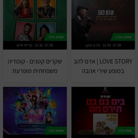
99₪
199₪
109₪
139₪
07.08
21:00
זכרון יעקב
07.08
21:30
קריית חיים
LOVE STORY | אדם להב
שקרים קטנים - קומדיה
במופע שירי אהבה
משפחתית מופרעת
69₪
149₪
45₪
65₪