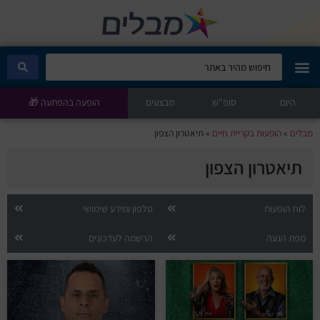
היום
מבלים קלאב
סופ"ש
מבצעים
הופעה בהפתעה 🎁
מבלים
»
הופעות בקריית חיים
»
תיאטרון הצפון
הופעות היום
תיאטרון הצפון
סטנדאפ
לוח הופעות
טלפון ומידע שימושי
הצגות ילדים
מפת הגעה
הרשמה לעדכונים
הופעות חיות
הצגות תיאטרון