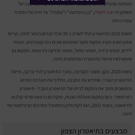
המחזות שהפיק תיאטרון הצפון: "האמא של הרווקה" בכיכובה של
השחקנית
חנה לאסלו
, "בן בהפתעה" ו"עופרה" על חייה של הזמרת
עופרה חזה.
משנת 2010 התיאטרון החל לשרת כ-30 אלף מנויים באזור חיפה, קריות
וצפון הארץ והציג הפקות מקור ומופעים שונים כמו קונצרטים, הצגות
ילדים, מופעי בידור, מופעי מחול, מופעי מוזיקה והרצאות. המקום גם
שימש לאירוח של התזמורת הסימפונית חיפה.
בשנת 2020, עקב משבר הקורונה, נמכר התיאטרון לגדי צדקה, מייסד
התיאטרון העברי, שחידש את המבנה, החליף את מערכת המיזוג
והמושבים והפך את המקום לביתו של התיאטרון העברי -תיאטרון
רפרטוארי. כיום במקום מועלות הצגות, מוקרנים בו מעט סרטי קולנוע
ולראשונה, בשנת 2021, הוא לקח חלק בפסטיבל הסרטים הבינלאומי של
חיפה.
מבצעים בתיאטרון הצפון