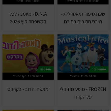
08.08
11:00
קריית ביאליק
08.08
11:00
חיפה
שעת סיפור תיאטרלית -
D.N.A - מיומנה לכל
תירס חם בים בם בם
המשפחה קיץ 2026
89₪
99₪
209₪
229₪
08.08
11:00
כרמיאל
08.08
11:00
חוף הכרמל
FROZEN - מופע מוזיקלי
מאשה והדוב - בקרקס
על הקרח