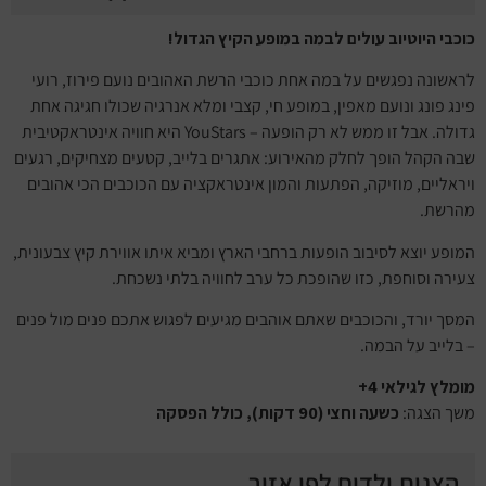
כוכבי היוטיוב עולים לבמה במופע הקיץ הגדול!
לראשונה נפגשים על במה אחת כוכבי הרשת האהובים נועם פירוז, רועי
פינג פונג ונועם מאפין, במופע חי, קצבי ומלא אנרגיה שכולו חגיגה אחת
גדולה. אבל זו ממש לא רק הופעה – YouStars היא חוויה אינטראקטיבית
שבה הקהל הופך לחלק מהאירוע: אתגרים בלייב, קטעים מצחיקים, רגעים
ויראליים, מוזיקה, הפתעות והמון אינטראקציה עם הכוכבים הכי אהובים
מהרשת.
המופע יוצא לסיבוב הופעות ברחבי הארץ ומביא איתו אווירת קיץ צבעונית,
צעירה וסוחפת, כזו שהופכת כל ערב לחוויה בלתי נשכחת.
המסך יורד, והכוכבים שאתם אוהבים מגיעים לפגוש אתכם פנים מול פנים
– בלייב על הבמה.
מומלץ לגילאי 4+
משך הצגה:
כשעה וחצי (90 דקות), כולל הפסקה
הצגות ילדים לפי אזור