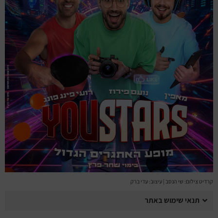
מחזות זמר
מחול ובלט
קונצרטים
הרצאות
סרטים
חופשה והופעה
קרדיט צילום: שי הנסב | עיצוב: עדי ברק
תנאי שימוש באתר