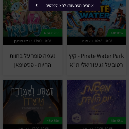
אוהבים הפתעות? לחצו לפרטים
89₪
73₪
החל מ-69₪
10.08
16:45
תל אביב
10.08
17:00
קריית מוצקין
Pirate Water Park - קיץ
נעמה סופר על בחוות
רטוב על גג עזריאלי ת"א
החיות - פסטיפאן
45₪
55₪
45₪
55₪
10.08
17:00
באר שבע
10.08
17:00
באר שבע