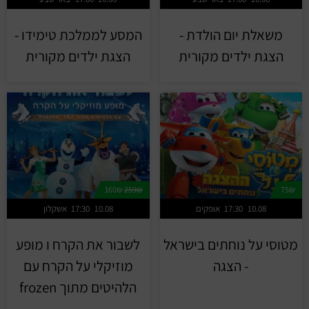
משאלת יום הולדת -
המסע לממלכת טימידו -
הצגת ילדים מקורית
הצגת ילדים מקורית
160₪
259₪
75₪
10.08
17:30
אופקים
10.08
17:30
אשקלון
מטוסי על נוחתים בישראל
לשבור את הקרח ו מופע
- הצגה
מוזיקלי על הקרח עם
הלהיטים מתוך frozen