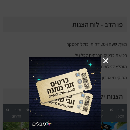
פו הדב - לוח הצגות
משך: שעה ו-20 דקות, כולל הפסקה
רכישת כרטיס הכרחית לכל גיל
מומלץ לגילאים 2 – 8
מפיק: תיאטרון נדנדה
הצגות ילדים לפי אזור
אזור
אזור
אזור
אזור
אזור
אזור
הצפון
השרון
המרכז
השפלה
ירושלים
הדרום