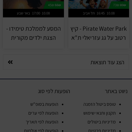
45₪
55₪
73₪
89₪
10.08
16:45
תל אביב
10.08
17:00
באר שבע
Pirate Water Park - קיץ
המסע לממלכת טימידו -
רטוב על גג עזריאלי ת"א
הצגת ילדים מקורית
הצג עוד תוצאות
ניווט באתר
הופעות לפי סוג
טופס ביטול הזמנה
הופעות בסופ"ש
תקנון ותנאי שימוש
הופעות לפי ערים
מדיניות ביטולים
הופעות לפי תאריך
מדיניות פרטיות
הופעות לפי אולמות