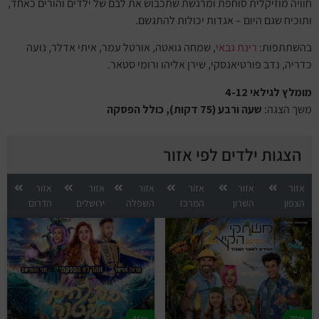
חוויה מוזיקלית סוחפת ומרגשת שתכבוש את לבם של ילדים והורים כאחד,
ותוכיח שגם היום – אגדות יכולות להתגשם.
בהשתתפות:
רינת גבאי
, שמחה גואטה, אורטל עמר, איתי אדלר, נועה
כדריה, נדב פורטיאנסקי, שירן אליהו ורומי סטאר.
מומלץ לגילאי 4-12
משך הצגה:
שעה ורבע (75 דקות), כולל הפסקה
הצגות ילדים לפי אזור
אזור
אזור
אזור
אזור
אזור
אזור
הצפון
השרון
המרכז
השפלה
ירושלים
הדרום
85₪
79₪