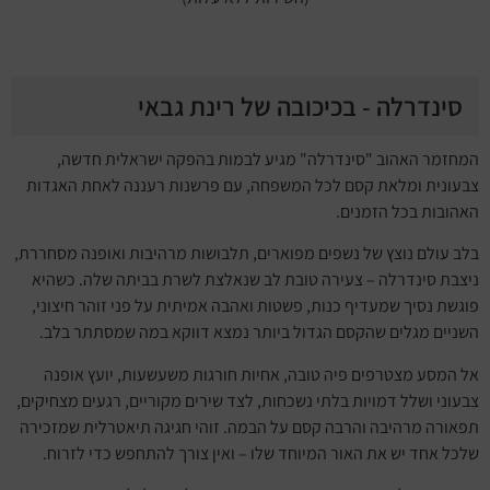
סינדרלה - בכיכובה של רינת גבאי
המחזמר האהוב "סינדרלה" מגיע לבמות בהפקה ישראלית חדשה,
צבעונית ומלאת קסם לכל המשפחה, עם פרשנות רעננה לאחת האגדות
האהובות בכל הזמנים.
בלב עולם נוצץ של נשפים מפוארים, תלבושות מרהיבות ואופנה מסחררת,
ניצבת סינדרלה – צעירה טובת לב שנאלצת לשרת בביתה שלה. כשהיא
פוגשת נסיך שמעדיף כנות, פשטות ואהבה אמיתית על פני זוהר חיצוני,
השניים מגלים שהקסם הגדול ביותר נמצא דווקא במה שמסתתר בלב.
אל המסע מצטרפים פיה טובה, אחיות חורגות משעשעות, יועץ אופנה
צבעוני ושלל דמויות בלתי נשכחות, לצד שירים מקוריים, רגעים מצחיקים,
תפאורה מרהיבה והרבה קסם על הבמה. זוהי חגיגה תיאטרלית שמזכירה
שלכל אחד יש את האור המיוחד שלו – ואין צורך להתחפש כדי לזרוח.