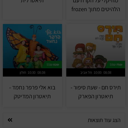
מוזיקלי על הקרח עם
תיאטרלית
הלהיטים מתוך frozen
55₪
82₪
59₪
75₪
08.08
10:00
תל אביב
08.08
10:30
חולון
תירס חם - שעת סיפור -
בוא אלי פרפר נחמד -
תיאטרון הפארק
תיאטרון המדיטק
הצג עוד תוצאות