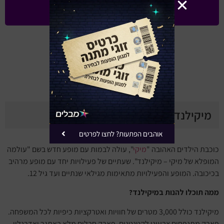
שלחו לי עדכונים ומבצעים
באפשרותך להסיר את עצמך בכל עת
עד 80% הנחה למגוון מופעים
(השירות ללא עלות)
מיקילנד- עולמה המופלא של מיקי
אוהבים הפתעות? לחצו לפרטים
כוכבת הילדים האהובה "
מיקי
", עולה לבמות עם מופע חדש בשם "עולמה
המופלא של מיקי – מיקילנד". שעתיים של פעילויות יחד עם מופע מרהיב
בכיכובה. המופע והפעילויות מתאימות מגילאי שנתיים ועד גיל 12.
ממה תוכלו להנות במיקילנד?
מיקילנד כולל 3,000 מטרים של חוויות ואטרקציות כיפיות לכל המשפחה.
פארק מתנפחים צבעוני לקטנטנים, פארק חבלים מלא באתגר ואדרנלין,