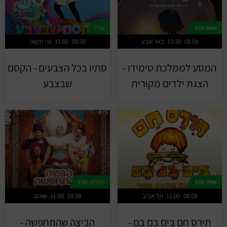
75₪
45₪
55₪
08.08
10:30
באר שבע
08.08
11:00
גני תקווה
המסע לממלכת טימידו -
סתיו בכל הצבעים - הקסם
הצגת ילדים מקורית
שבצבע
99₪
89₪
החל מ-49₪
08.08
11:00
תל אביב
08.08
11:00
שוהם
תירס חם בים בם בם -
הביצה שהתחפשה -