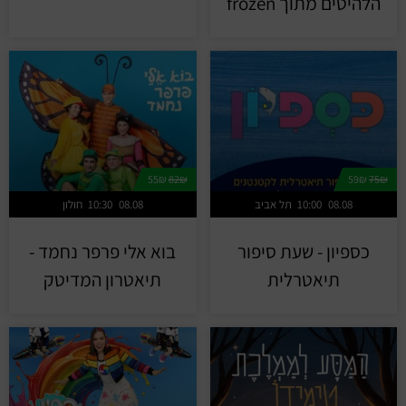
הלהיטים מתוך frozen
55₪
82₪
59₪
75₪
08.08
10:00
תל אביב
08.08
10:30
חולון
כספיון - שעת סיפור
בוא אלי פרפר נחמד -
תיאטרלית
תיאטרון המדיטק