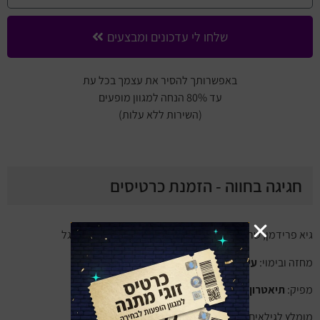
שלחו לי עדכונים ומבצעים
באפשרותך להסיר את עצמך בכל עת
עד 80% הנחה למגוון מופעים
(השירות ללא עלות)
חגיגה בחווה - הזמנת כרטיסים
גיא פרידמן, שרון שחל, אביתר בר דוד, עידו ביאליק, ענבר גל
מחזה ובימוי:
עידן עמית
מפיק:
תיאטרון נדנדה
מומלץ לגילאים 2 – 6