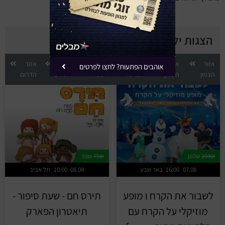
הצגות ילדים לפי אזור
אזור
אזור
אזור
אזור
אזור
אזור
אוהבים הפתעות? לחצו לפרטים
הצפון
השרון
המרכז
השפלה
ירושלים
הדרום
59₪
75₪
160₪
259₪
07.08
16:00
באר שבע
08.08
10:00
תל אביב
לשבור את הקרח ו מופע
תירס חם - שעת סיפור -
מוזיקלי על הקרח עם
תיאטרון הפארק