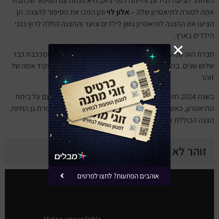
כשזוהר הגיעה לגיל 18 והייתה לפני גיוס, היא פנתה עם הסיפור שכתבה
אמה למורה לתיאטרון שלה –
אלון לוי
והן הפכו את הסיפור להצגה. הן
הציעו את ההצגה לתיאטרון גושן לילדים ונוער וההצגה החלה לרוץ בגני
הילדים בארץ.
חברת הוט שמעה על ההצגה והציעו להפוך אותה לסדרה שמככבת כבר
שלוש שנים. בהמשך הצטרפה לסדרה גם
חני נחמיאס
בתפקיד אמה של
זוהר.
בשנת 2024 חזרה זוהר להופיע עם הדמות כהצגה, רק הפעם על בימת
התיאטרון, כאשר שם ההצגה הוא "זוהר לא הספקתי" – שומרת גן החיות.
הצגה הכוללת את מיטב שירי הילדים האהובים על חיות.
זוהר לא הספקתי ביוטיוב
אוהבים הפתעות? לחצו לפרטים