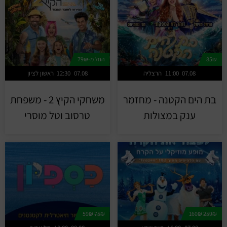
85₪
החל מ-79₪
07.08
11:00
הרצליה
07.08
12:30
ראשון לציון
בת הים הקטנה - מחזמר
משחקי הקיץ 2 - משפחת
ענק במצולות
טרסוב וטל מוסרי
59₪
75₪
160₪
259₪