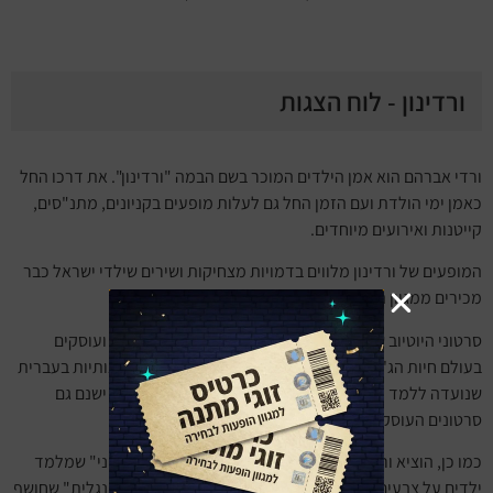
ורדינון - לוח הצגות
ורדי אברהם הוא אמן הילדים המוכר בשם הבמה "ורדינון". את דרכו
החל
כאמן ימי הולדת ועם הזמן החל גם לעלות מופעים בקניונים, מתנ"סים,
קייטנות ואירועים מיוחדים.
המופעים של ורדינון מלווים בדמויות מצחיקות ושירים שילדי ישראל כבר
מכירים ממגוון הסרטונים של האמן בערוץ היוטיוב שלו.
סרטוני היוטיוב של ורדינון מותאמים למגוון רחב של גילאים ועוסקים
בעולם חיות הג'ונגל עבור קטנטנים, עולם היצירה וחנות האותיות בעברית
שנועדה ללמד ילדים את אותיות הא' – ב' לקראת כיתה א'. ישנם גם
סרטונים העוסקים בלימוד אנגלית.
כמו כן, הוציא ורדינון שני ספרים חדשים. האחד: "בית צבעוני" שמלמד
ילדים על צבעים ומספרים בדרך יצירתית והשני "לומדים אנגלית" שחושף