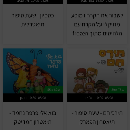
07.08
16:00
באר שבע
08.08
10:00
תל אביב
לשבור את הקרח ו מופע
כספיון - שעת סיפור
מוזיקלי על הקרח עם
תיאטרלית
הלהיטים מתוך frozen
55₪
82₪
59₪
75₪
08.08
10:00
תל אביב
08.08
10:30
חולון
תירס חם - שעת סיפור -
בוא אלי פרפר נחמד -
תיאטרון הפארק
תיאטרון המדיטק