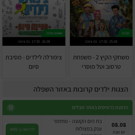
109₪
130₪
103₪
25.08
17:30
נס ציונה
26.08
17:30
נס ציונה
משחקי הקיץ 2 - משפחת
ציפורלה לילדים - מסיבת
טרסוב וטל מוסרי
סיום
הצגות ילדים קרובות באזור השפלה
הזמנת כרטיסים באתר מבלים
בת הים הקטנה - מחזמר
08.08
ענק במצולות
לרכישה ב-₪85
יום שבת