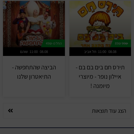
99₪
89₪
החל מ-49₪
08.08
11:00
תל אביב
08.08
11:00
שוהם
תירס חם בים בם בם -
הביצה שהתחפשה -
איילון נופר - מיוצרי
התיאטרון שלנו
מיומנה !
הצג עוד תוצאות