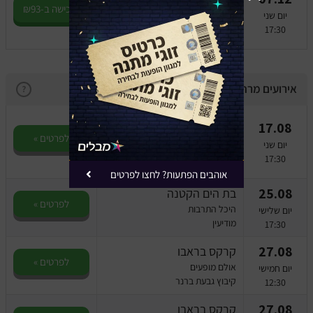
חנוכה 2026
לרכישה ב-₪93
יום שני
היכל התרבות
17:30
נס ציונה
אירועים מרחבי הרשת
?
זהבה ושלושת הדובים -
17.08
תיאטרון אורנה פורת
לפרטים »
יום שני
היכל התרבות
17:30
מודיעין
אוהבים הפתעות? לחצו לפרטים
25.08
בת הים הקטנה
לפרטים »
היכל התרבות
יום שלישי
מודיעין
17:30
27.08
קרקס בראבו
לפרטים »
אולם מופעים
יום חמישי
קיבוץ גבעת ברנר
12:30
27.08
קרקס בראבו