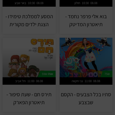
08.08
10:30
חולון
08.08
10:30
באר שבע
בוא אלי פרפר נחמד -
המסע לממלכת טימידו -
תיאטרון המדיטק
הצגת ילדים מקורית
59₪
75₪
75₪
08.08
11:00
גני תקווה
08.08
11:00
תל אביב
סתיו בכל הצבעים - הקסם
תירס חם - שעת סיפור -
שבצבע
תיאטרון הפארק