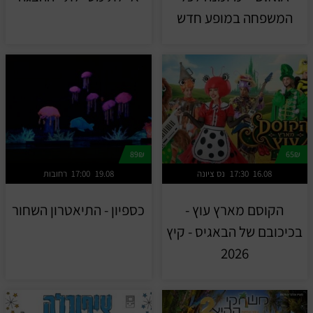
המשפחה במופע חדש
89₪
65₪
16.08
17:30
נס ציונה
19.08
17:00
רחובות
הקוסם מארץ עוץ -
כספיון - התיאטרון השחור
בכיכובם של הבאגיס - קיץ
2026