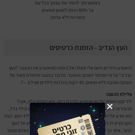
באפשרותך להסיר את עצמך בכל עת
עד 80% הנחה למגוון מופעים
(השירות ללא עלות)
העץ הנדיב - הזמנת כרטיסים
תיאטרון הילדים הישראלי מעלה אל בימות התיאטרון את ההצגה "העץ
הנדיב" על פי הסיפור האהוב והמוכר. מדובר בהצגה מיוחדת מאוד על
הענקה ואהבה ללא תנאים. 45 דקות נהדרות לילדים מגיל 3 – 7.
עלילת ההצגה
ילד קטן משחק עם עץ שנמצא בקרבת ביתו. הוא מטפס עליו, אוכל
מהפירות שלו, מתנדנד על ענפיו ונהנה מצילו. בשלב מסוים הילד גדל,
הוא מגיע אל העץ שהיה נוף ילדותו, אך הוא כבר לא משחק ליד העץ. כעת
העץ מציע לו דברים אחרים שהוא יכול להעניק לו. הילד מגיע אל העץ
כנער, אחר כך כאיש מתבגר, אחר כך כאב לילדים, בהמשך כאדם מבוגר