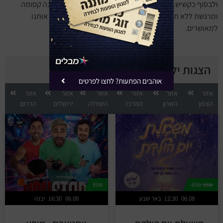
ולבסוף כקשיש. בכל פעם העץ מציע לו מתנות אחרות. נתינה קסומה
ומרגשת ללא תנאי של עץ לילד והדברים הקטנים שהופכים אותנו
למאושרים.
הצגות ילדים לפי אזור
אוהבים הפתעות? לחצו לפרטים
אזור
אזור
אזור
אזור
אזור
אזור
הצפון
השרון
המרכז
השפלה
ירושלים
הדרום
99₪
45₪
55₪
06.08
12:30
באר שבע
06.08
16:30
יבנה