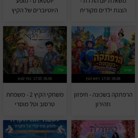
משאלת יום הולדת -
יוסטארס - מופע
הצגת ילדים מקורית
היוטיוברים של הקיץ
79₪
109₪
06.08
17:30
ראש העין
06.08
17:30
כפר סבא
הרפתקה בשכונה - חיפזון
משחקי הקיץ 2 - משפחת
וזהירון
טרסוב וטל מוסרי