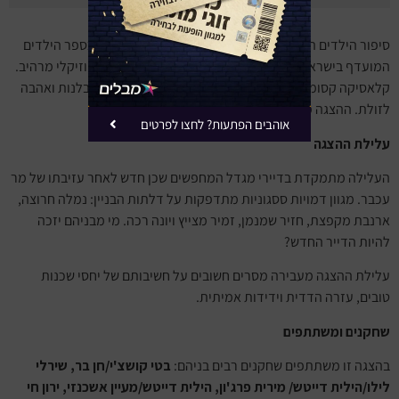
סיפור הילדים האהוב של הסופרת
לאה גולדברג
, שנבחר כספר הילדים
המועדף בישראל, מגיע אל בימת התיאטרון שלנו בעיבוד מוזיקלי מרהיב.
קלאסיקה קסומה המעבירה ערכים של חברות, נאמנות, סובלנות ואהבה
לזולת. ההצגה מתאימה לגילאי 3-9.
אוהבים הפתעות? לחצו לפרטים
עלילת ההצגה
העלילה מתמקדת בדיירי מגדל המחפשים שכן חדש לאחר עזיבתו של מר
עכבר. מגוון דמויות ססגוניות מתדפקות על דלתות הבניין: נמלה חרוצה,
ארנבת מקפצת, חזיר שמנמן, זמיר מצייץ ויונה רכה. מי מבניהם יזכה
להיות הדייר החדש?
עלילת ההצגה מעבירה מסרים חשובים על חשיבותם של יחסי שכנות
טובים, עזרה הדדית וידידות אמיתית.
שחקנים ומשתתפים
בהצגה זו משתתפים שחקנים רבים בניהם:
בטי קושצ'י/חן בר, שירלי
לילו/הילית דייטש/ מירית פרג'ון, הילית דייטש/מעיין אשכנזי, ירון חי