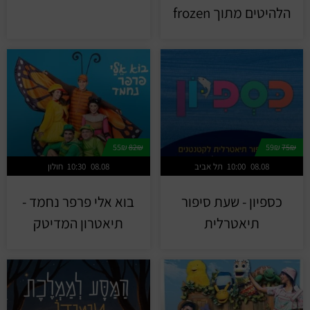
הלהיטים מתוך frozen
55₪
82₪
59₪
75₪
08.08
10:00
תל אביב
08.08
10:30
חולון
כספיון - שעת סיפור
בוא אלי פרפר נחמד -
תיאטרלית
תיאטרון המדיטק