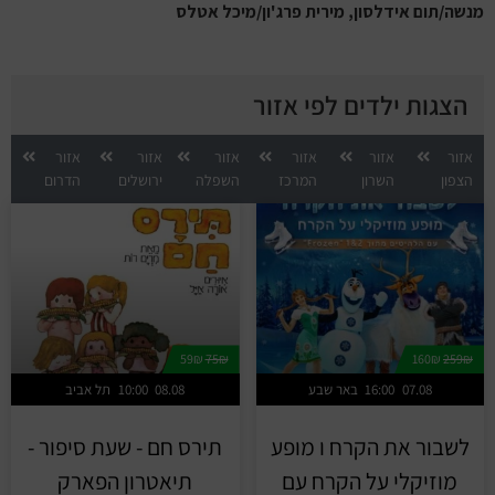
מנשה/תום אידלסון, מירית פרג'ון/מיכל אטלס
הצגות ילדים לפי אזור
אזור
אזור
אזור
אזור
אזור
אזור
הצפון
השרון
המרכז
השפלה
ירושלים
הדרום
59₪
75₪
160₪
259₪
07.08
16:00
באר שבע
08.08
10:00
תל אביב
לשבור את הקרח ו מופע
תירס חם - שעת סיפור -
מוזיקלי על הקרח עם
תיאטרון הפארק