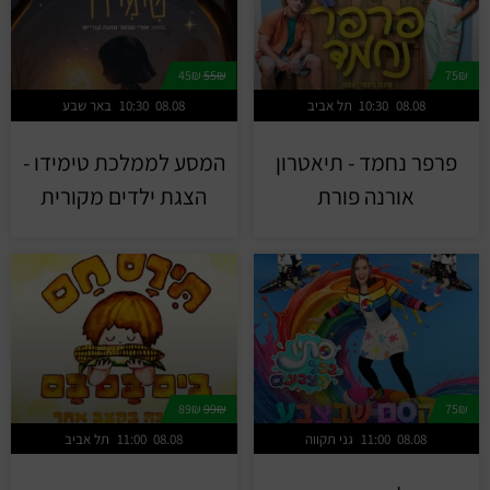
45₪
55₪
75₪
08.08
10:30
תל אביב
08.08
10:30
באר שבע
פרפר נחמד - תיאטרון
המסע לממלכת טימידו -
אורנה פורת
הצגת ילדים מקורית
89₪
99₪
75₪
08.08
11:00
גני תקווה
08.08
11:00
תל אביב