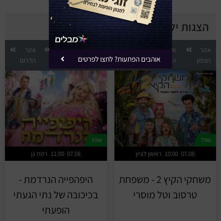
הצגות ילדים לפי אזור
אזור
אזור
אזור
אזור
אזור
אזור
אוהבים הפתעות? לחצו לפרטים
הצפון
השרון
המרכז
השפלה
ירושלים
הדרום
69₪
79₪
07.08
10:00
ראשון לציון
07.08
11:00
רמת גן
משחקי הקיץ 2 - משפחת
היפהפייה הנרדמת -
טרסוב וטל מוסרי
בכיכובה של נתי הגעתי
הופעתי