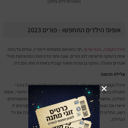
(השירות ללא עלות)
אופס! הילדים התחפשו - פורים 2023
מיכל הקטנה
,
עינת שרוף
, חני נחמיאס ומשפחת ליופריו, עולים על במה
אחת בהפקה מרשימה לחג פורים. שעה וחצי מדהימות המתאימות מגיל
שנתיים ומעלה. הפקה צבעונית ומאוד קצבית באווירת החג המבדח.
עלילת ההצגה
מיכל הקטנה מתכוננת לחג פורים והיא עומדת לפגוש את כל גיבורי
המגילה בנשף מיוחד שהיא מארגנת. כולם מוזמנים, מרדכי היהודי, אסתר
המלכה, אחשוורוש, וושתי וויזתא. מיכל הקטנה יודעת שכל המשתתפים
אישרו את הגעתם, אך המן הרשע שממש לא שמח על כך שקוראים לו
רשע, החליט להשבית את השמחה. הוא זומם מזימה שמסבכת את כל
העלילה.