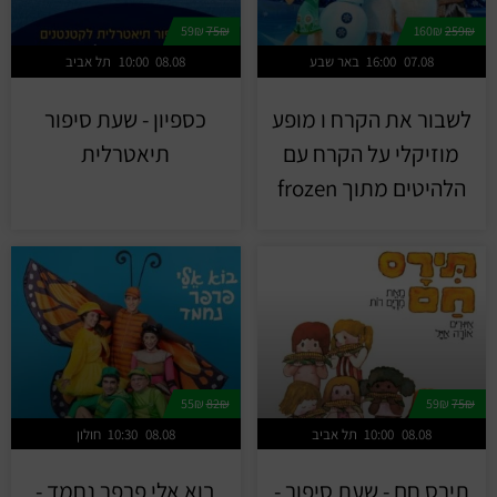
59₪
75₪
160₪
259₪
07.08
16:00
באר שבע
08.08
10:00
תל אביב
לשבור את הקרח ו מופע
כספיון - שעת סיפור
מוזיקלי על הקרח עם
תיאטרלית
הלהיטים מתוך frozen
55₪
82₪
59₪
75₪
08.08
10:00
תל אביב
08.08
10:30
חולון
תירס חם - שעת סיפור -
בוא אלי פרפר נחמד -