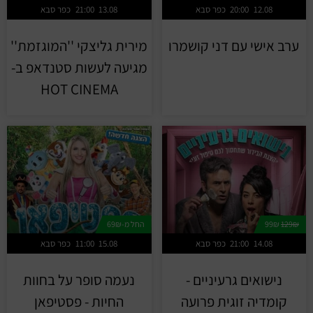
12.08
20:00
כפר סבא
13.08
21:00
כפר סבא
ערב אישי עם דני קושמרו
מירית גליצקי ''המוגזמת''
מגיעה לעשות סטנדאפ ב-
HOT CINEMA
129₪
99₪
החל מ-69₪
14.08
21:00
כפר סבא
15.08
11:00
כפר סבא
נישואים גרעיניים -
נעמה סופר על בחוות
קומדיה זוגית פרועה
החיות - פסטיפאן