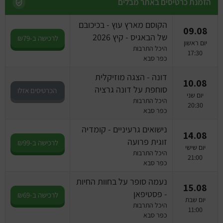
מחזות זמר
הזמנת כרטיסים באתר מבלים
הקוסם מארץ עוץ - בכיכובם
מחול ובלט
09.08
של הבאגיס - קיץ 2026
לרכישה ב-₪79
יום ראשון
היכל התרבות
קונצרטים
17:30
כפר סבא
דונה - הצגה מוזיקלית
הרצאות
10.08
סוחפת על דונה גרציה
הכרטיסים אזלו
יום שני
היכל התרבות
סרטים
20:30
כפר סבא
חופשה והופעה
נישואים גרעיניים - קומדיה
14.08
זוגית פרועה
לרכישה ב-₪99
יום שישי
היכל התרבות
21:00
כפר סבא
נעמה סופר על בחוות החיות
15.08
- פסטיפאן
לרכישה ב-₪69
יום שבת
היכל התרבות
11:00
כפר סבא