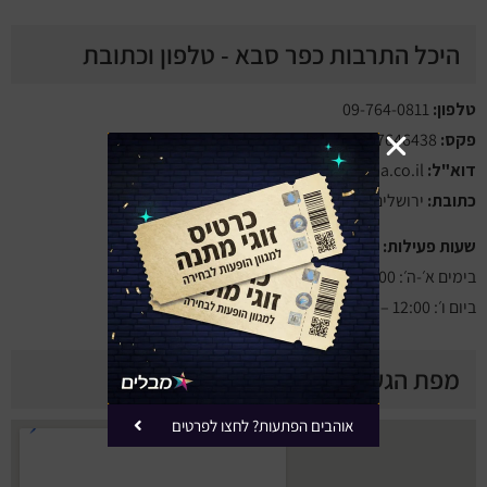
היכל התרבות כפר סבא - טלפון וכתובת
טלפון:
09-764-0811
פקס:
09-7646438
דוא"ל:
kupaks@ksaba.co.il
כתובת:
ירושלים 33, כפר סבא
שעות פעילות:
בימים א׳-ה׳: 19:00 – 08:30
ביום ו׳: 12:00 – 09:00
מפת הגעה להיכל התרבות כפר סבא
אוהבים הפתעות? לחצו לפרטים