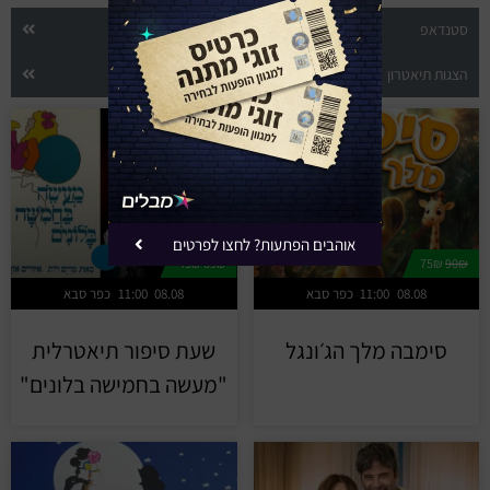
סטנדאפ
הופעות חיות
הצגות תיאטרון
הצגות ילדים
אוהבים הפתעות? לחצו לפרטים
45₪
69₪
75₪
90₪
08.08
11:00
כפר סבא
08.08
11:00
כפר סבא
סימבה מלך הג׳ונגל
שעת סיפור תיאטרלית
"מעשה בחמישה בלונים"