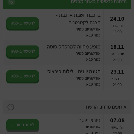
מחזות זמר
הזמנת כרטיסים באתר מבלים
ברכבת יושבת ארנבת -
מחול ובלט
24.10
הצגה לקטנטנים
לרכישה ב-₪59
יום שבת
אודיטוריום ספיר
קונצרטים
11:00
כפר סבא
18.11
מופע מחווה למרסדס סוסה
הרצאות
לרכישה ב-₪99
אודיטוריום ספיר
יום רביעי
כפר סבא
21:00
סרטים
23.11
חגיגה יוונית - לילות פיראוס
לרכישה ב-₪99
חופשה והופעה
אודיטוריום ספיר
יום שני
כפר סבא
21:00
אירועים מרחבי הרשת
?
07.08
גיורא זינגר
לאתר המופע »
אודיטוריום
יום שישי
כפר סבא
22:00