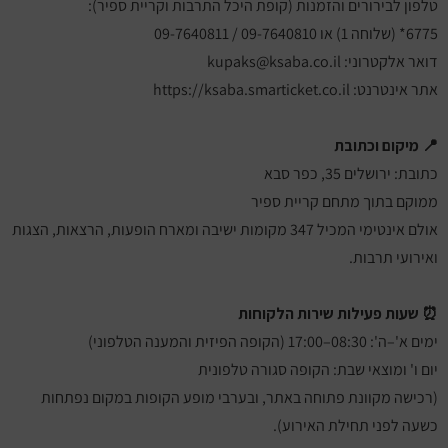
טלפון לבירורים והזמנות (קופת היכל התרבות וקריית ספיר):
6775* (שלוחה 1) או 09-7640810 / 09-7640811
דואר אלקטרוני: kupaks@ksaba.co.il
אתר אינטרנט: https://ksaba.smarticket.co.il
📍 מיקום וכתובת
כתובת: ירושלים 35, כפר סבא
ממוקם בתוך מתחם קריית ספיר
אולם אינטימי המכיל 347 מקומות ישיבה ומארח הופעות, הרצאות, הצגות
ואירועי תרבות.
⏰ שעות פעילות שירות הלקוחות
ימים א'–ה'
: 08:30–17:00 (הקופה הפיזית והמענה הטלפוני)
יום ו' ומוצאי שבת
: הקופה סגורה טלפונית
(רכישה מקוונת פתוחה באתר, ובערבי מופע הקופות במקום נפתחות
כשעה לפני תחילת האירוע).