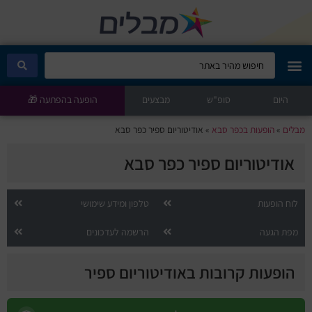
היום
מבלים קלאב
סופ"ש
מבצעים
הופעה בהפתעה 🎁
מבלים
»
הופעות בכפר סבא
»
אודיטוריום ספיר כפר סבא
הופעות היום
אודיטוריום ספיר כפר סבא
סטנדאפ
לוח הופעות
טלפון ומידע שימושי
הצגות ילדים
מפת הגעה
הרשמה לעדכונים
הופעות חיות
הופעות קרובות באודיטוריום ספיר
הצגות תיאטרון