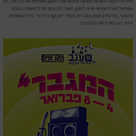
סולנית להקת הזאבות משיקה אלבום סולו ראשון ומארחת את ערן צור, רון
עשהאל מארח את שי טרא ליטמן, מאור כהן ובום פם לראשונה במופע
משותף, פורטיס במופע צוהריים מיוחד “אין קץ לילדות” לכל המשפחה,
פיטר רוט מארח את עלמה גוב.