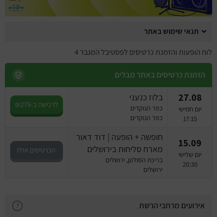
מחזות זמר
מחול ובלט
תנאי שימוש באתר
קונצרטים
לוח הופעות והזמנת כרטיסים לפסטיבל המגבר 4
הזמנת כרטיסים באתר מבלים
הרצאות
27.08
בלוז כנעני
סרטים
לרכישה ב-₪279
כפר הנוקדים
יום חמישי
כפר הנוקדים
17:15
חופשה והופעה
חופשה + הופעה | דוד דאור
15.09
מארח סליחות בירושלים
הכרטיסים אזלו
יום שלישי
בריכת הסולטן, ירושלים
20:30
ירושלים
אירועים מרחבי הרשת
?