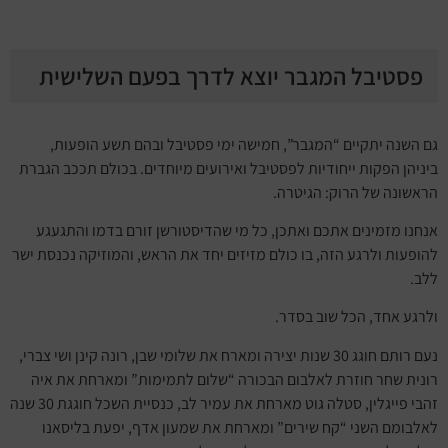
פסטיבל המגבר יוצא לדרך בפעם השלישית
גם השנה יתקיים “המגבר”, חמישה ימי פסטיבל ובהם תשע הופעות,
ביניהן הפקות ייחודיות לפסטיבל ואירועים מיוחדים. בכולם תככב הגברת
הראשונה של הרוק: הגיטרה.
אנחנו מזמינים אתכם ואתכן, כל מי שהדיסטורשן זורם בדמו והתגעגע
להופעות ולרגע הזה, בו כולם מזיזים יחד את הראש, והמוזיקה נכנסת ישר
ללב.
ולרגע אחד, הכל שוב בסדר.
נעם רותם חוגג 30 שנות יצירה ומארח את שלומי שבן, רונה קינן ושי צברי,
רונית שחר חוזרת לאלבום הבכורה “שלום לתמימות” ומארחת את איה
זהבי פייגלין, סטלה גוט מארחת את עמיר לב, כנסיית השכל חוגגת 30 שנה
לאלבומם השני “קח שירים” ומארחת את שמעון אדף, יפעת בליסאנו