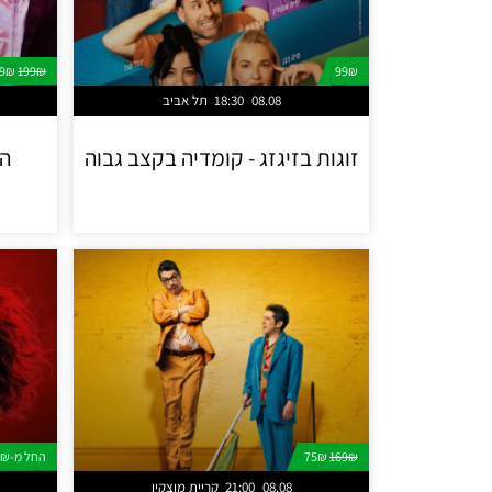
69₪
199₪
99₪
08.08
18:30
תל אביב
זוגות בזיגזג - קומדיה בקצב גבוה
המ
169₪
75₪
החל מ-129₪
08.08
21:00
קריית מוצקין