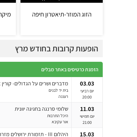
הזוג המוזר-תיאטרון חיפה
מיקה 
הופעות קרובות בחודש מרץ
הזמנת כרטיסים באתר מבלים
03.03
מדברים ושרים על הגדולים- קורין 
בית יד לבנים
יום רביעי
רעננה
20:00
11.03
שלומי סרנגה בחגיגה יוונית
היכל התרבות
יום חמישי
אור עקיבא
21:00
15.03
היהלום III - תזמורת ירושלים מזרח ומערב