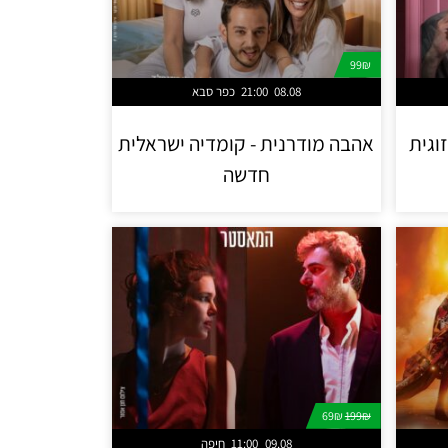
99₪
08.08
21:00
כפר סבא
וגית
אהבה מודרנית - קומדיה ישראלית
חדשה
69₪
199₪
09.08
11:00
חיפה