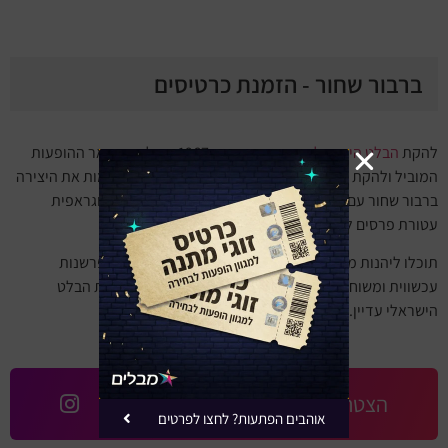
ברבור שחור - הזמנת כרטיסים
להקת
הבלט הישראלי
אשר נוסד בשנת 1967, בעל רפרטואר ההופעות
המוביל ולהקת רקדנים ורקדניות מפוארת, מעלים אל הבמות את היצירה
ברבור שחור עם אינטרפרטציה חדשנית ומקורית של כוריאוגראפית
עטורת פרסים ליצירה הקלאסית "
אגם הברבורים
".
תוכלו ליהנות מהופעת בלט חווייתית, ייחודית ומרשימה בפרשנות
עכשווית ומשוחררת ליצירה, משהו שעדיין לא נראה בלהקת הבלט
הישראלי עדיין.
הצטרפו אלינו באינסטגרם
אוהבים הפתעות? לחצו לפרטים