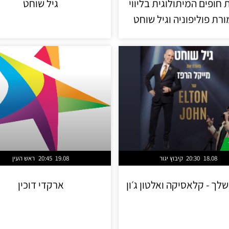
חופים המיתולוגית בליווי
גיל שוחט
רת פוליפוניה וגיל שוחט
18.08
20:30
קיבוץ יגור
19.08
20:45
ראש העין
לך - קלאסיקה ואלטון ג׳ון
ארקדי דוכין