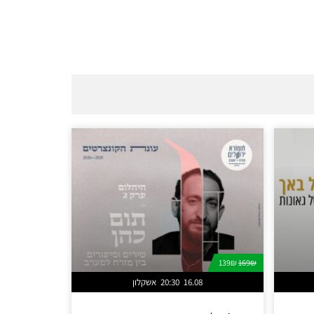
139₪
169₪
16.08
20:30
אשקלון