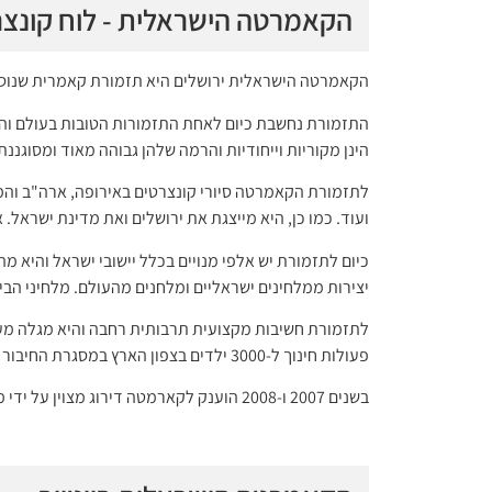
הקאמרטה הישראלית - לוח קונצר
הקאמרטה הישראלית ירושלים היא תזמורת קאמרית שנוסדה בשנת 1984 על ידי החליל
התזמורת נחשבת כיום לאחת התזמורות הטובות בעולם והיא 
הינן מקוריות וייחודיות והרמה שלהן גבוהה מאוד ומסוגננת
לתזמורת הקאמרטה סיורי קונצרטים באירופה, ארה"ב והמזר
ועוד. כמו כן, היא מייצגת את ירושלים ואת מדינת ישראל. 
כיום לתזמורת יש אלפי מנויים בכלל יישובי ישראל והיא 
יצירות ממלחינים ישראליים ומלחנים מהעולם. מלחיני הבית
לתזמורת חשיבות מקצועית תרבותית רחבה והיא מגלה מעו
פעולות חינוך ל-3000 ילדים בצפון הארץ במסגרת החיבור בין יהודים לערבים.
בשנים 2007 ו-2008 הוענק לקארמטה דירוג מצוין על ידי משרד התרבות. כיום היא התזמורת היחידה שקיבלה דירוג זה.