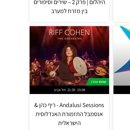
היהלום | פרק 2 – שירים וסיפורים
בין מזרח למערב
139₪
159₪
19.08
21:30
תל אביב
Andalusi Sessions - ריף כהן &
אנסמבל התזמורת האנדלוסית
הישראלית