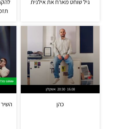
גיל שוחט מארח את אילנית
להקת 
תזמו
79₪
135₪
16.08
20:30
אשקלון
כהן
השיר ש