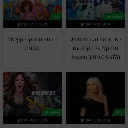
מחזות זמר
מחול ובלט
49₪
160₪
259₪
10.08
17:30
אשקלון
11.08
17:30
אשקלון
קונצרטים
לשבור את הקרח ו מופע
תלתלית וזוקו - קיץ של
הרצאות
מוזיקלי על הקרח עם
מתנות
הלהיטים מתוך frozen
סרטים
חופשה והופעה
99₪
179₪
99₪
11.08
20:30
אשקלון
13.08
20:30
אשקלון