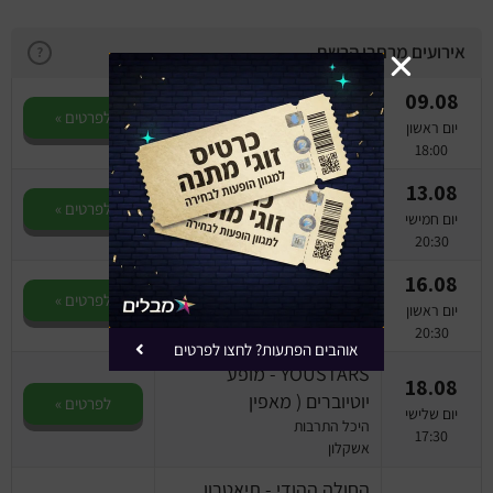
אירועים מרחבי הרשת
?
09.08
כח תפארת בתיבת הגאולה
לפרטים »
היכל התרבות
יום ראשון
אשקלון
18:00
13.08
מיומנה
לפרטים »
היכל התרבות
יום חמישי
אשקלון
20:30
16.08
כהן
לפרטים »
היכל התרבות
יום ראשון
אשקלון
20:30
אוהבים הפתעות? לחצו לפרטים
YOUSTARS - מופע
18.08
יוטיוברים ( מאפין
לפרטים »
יום שלישי
היכל התרבות
17:30
אשקלון
החולה ההודי - תיאטרון