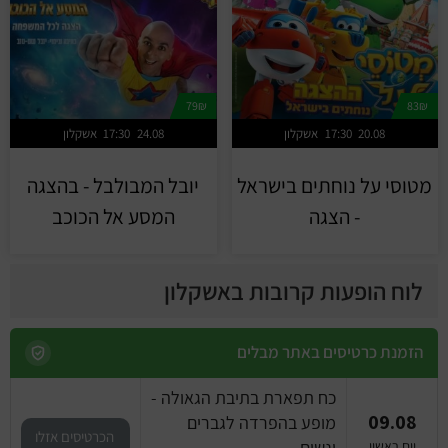
79₪
83₪
20.08
17:30
אשקלון
24.08
17:30
אשקלון
מטוסי על נוחתים בישראל
יובל המבולבל - בהצגה
- הצגה
המסע אל הכוכב
לוח הופעות קרובות באשקלון
הזמנת כרטיסים באתר מבלים
כח תפארת בתיבת הגאולה -
09.08
מופע בהפרדה לגברים
הכרטיסים אזלו
ונשים
יום ראשון