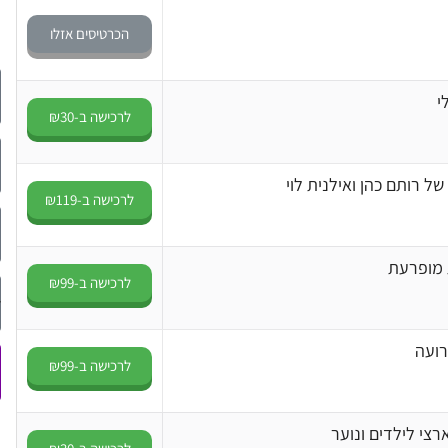
הכרטיסים אזלו
י
לרכישה ב-₪30
של רותם כהן ואילנית לוי
לרכישה ב-₪119
 מופרעת
לרכישה ב-₪99
רועה
לרכישה ב-₪99
צי לילדים ונוער