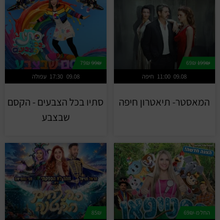
79₪
99₪
69₪
199₪
09.08
11:00
חיפה
09.08
17:30
עפולה
המאסטר- תיאטרון חיפה
סתיו בכל הצבעים - הקסם
שבצבע
החל מ-69₪
85₪