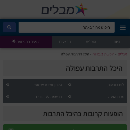
היום
מבלים קלאב
סופ"ש
מבצעים
הופעה בהפתעה 🎁
מבלים
»
הופעות בעפולה
»
היכל התרבות עפולה
הופעות היום
היכל התרבות עפולה
סטנדאפ
לוח הופעות
טלפון ומידע שימושי
הצגות ילדים
מפת הגעה
הרשמה לעדכונים
הופעות חיות
הופעות קרובות בהיכל התרבות
הצגות תיאטרון