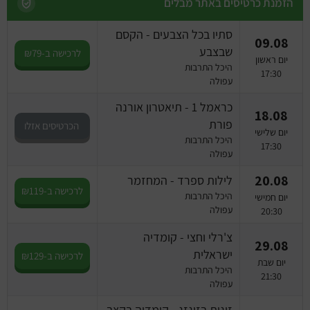
מחזות זמר
הזמנת כרטיסים באתר מבלים
סתיו בכל הצבעים - הקסם
מחול ובלט
09.08
שבצבע
לרכישה ב-₪79
יום ראשון
היכל התרבות
קונצרטים
17:30
עפולה
כראמל 1 - תיאטרון אורנה
הרצאות
18.08
פורת
הכרטיסים אזלו
יום שלישי
היכל התרבות
סרטים
17:30
עפולה
חופשה והופעה
20.08
לילות ספרד - המחזמר
לרכישה ב-₪119
היכל התרבות
יום חמישי
עפולה
20:30
צ'רלי וחצי - קומדיה
29.08
ישראלית
לרכישה ב-₪129
יום שבת
היכל התרבות
21:30
עפולה
זוגות בזיגזג - קומדיה בקצב