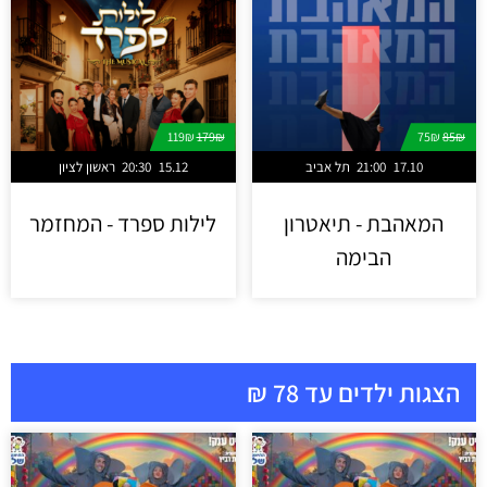
119₪
179₪
75₪
85₪
17.10
21:00
תל אביב
15.12
20:30
ראשון לציון
המאהבת - תיאטרון
לילות ספרד - המחזמר
הבימה
הצגות ילדים עד 78 ₪