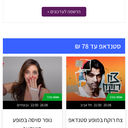
מחזות זמר
הרשמה לעדכונים »
מחול ובלט
קונצרטים
הרצאות
סטנדאפ עד 78 ₪
סרטים
חופשה והופעה
70₪
80₪
69₪
99₪
20.08
21:00
תל אביב
28.08
22:00
גבעתיים
צח רוקח במופע סטנדאפ
נופר סויסה במופע