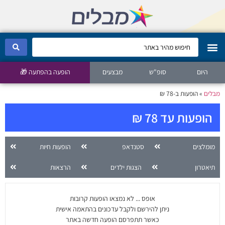
היום
מבלים קלאב
סופ"ש
מבצעים
הופעה בהפתעה 🎁
מבלים
»
הופעות ב-78 ₪
הופעות היום
הופעות עד 78 ₪
סטנדאפ
מומלצים
סטנדאפ
הופעות חיות
הצגות ילדים
תיאטרון
הצגות ילדים
הרצאות
הופעות חיות
אופס ... לא נמצאו הופעות קרובות
הצגות תיאטרון
ניתן להירשם ולקבל עדכונים בהתאמה אישית
כאשר תתפרסם הופעה חדשה באתר