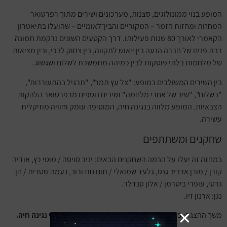
המופע בנוי ממונולוגים, סצנות, מערכונים ושירים מתוך רפרטואר
המחזות ומחזות הזמר – המקוריים והבין־לאומיים – שהועלו בתיאטרון
הקאמרי לאורך 80 שנות פעילותו. דרך הקטעים השונים נרקמת תמונה
רבת פנים של חברה הנעה בין ייאוש לתקווה, בין צחוק לבכי, ובין מציאות
של מלחמות בלתי פוסקות לבין כמיהה מתמשכת לשלום ושגשוג.
בין השירים המשולבים במופע: "צל עץ תמר", "תרגיל בהתעוררות",
"בשלום", "שיר של אחרי מלחמה" ושירים נוספים מרפרטואר הלהקות
הצבאיות. המופע מלווה בנגינה חיה, המוסיפה עומק וחוויה מוזיקלית
עשירה.
שחקנים ומשתתפים
במחזה זה יעלו על הבמה השחקנים הבאים: יניב סויסה / מוטי כץ, אודיה
קורן / מורן ארביב גנס, גלעד שמואלי / תום חודורוב, נעמה שטרית / חן
גרטי, עופרי ביטרמן / אלון סנדלר.
נגן: ארנון זיו.
משך ההצגה:
כשעה וחצי (90 דקות), ללא הפסקה ובליווי נגינה חיה.