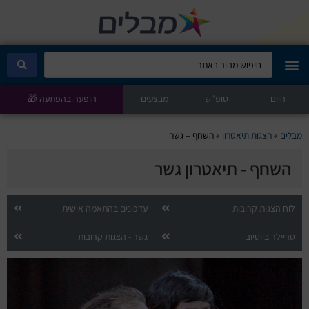
היום
מבלים קלאב
סופ"ש
מבצעים
הופעה בהפתעה 🎁
הופעות היום
מבלים
»
הצגות תיאטרון
»
השחף – גשר
השחף - תיאטרון גשר
סטנדאפ
הצגות ילדים
לוח הצגות קרובות
עדכונים בהתאמה אישית
טריילר ביוטיוב
גשר - הצגות קרובות
הופעות חיות
הצגות תיאטרון