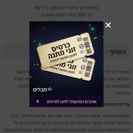
באפשרותך להסיר את עצמך בכל עת
עד 80% הנחה למגוון מופעים
(השירות ללא עלות)
השחף - הצגות קרובות
השחף היא יצירת מופת מאת אנטון צ'כוב המגיעה אל תיאטרון גשר
המביאה את סיפורם של שתי שחקניות, סופר מפורסם, מחזאי ומורה
שנפגשים ביום קיץ. זהו סיפור על אהבות, בגידות, שקרים, חלומות
ותהילה.
אוהבים הפתעות? לחצו לפרטים
עלילת המחזה
שחקנית וותיקה, שחקנית צעירה, סופר מפורסם, מחזאי מתחיל, מורה
מתוסכל ואישה בשחור נפגשים יחד בבית קיץ. ברקע הם מדברים על
נושאים שמעניינים אותם כמו אומנות ופילוסופיית החיים. החברים אוהבים