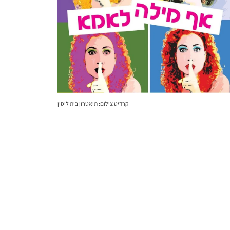
קרדיט צילום: תיאטרון בית ליסין