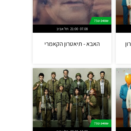
75₪
240₪
07.08
21:00
תל אביב
ון
האבא - תיאטרון הקאמרי
79₪
240₪