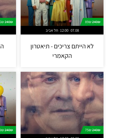
75₪
240₪
89₪
240₪
07.08
12:00
תל אביב
לא הייתם צריכים - תיאטרון
הא
הקאמרי
89₪
240₪
75₪
240₪