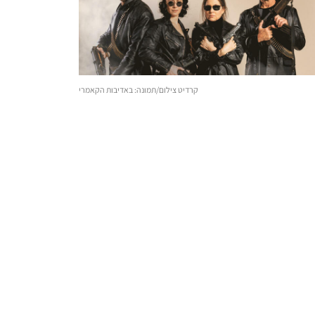
קרדיט צילום/תמונה: באדיבות הקאמרי