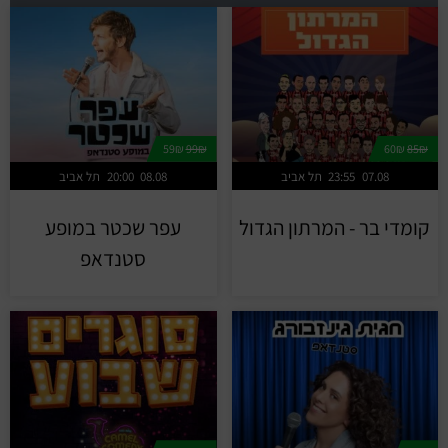
59₪
99₪
60₪
85₪
07.08
23:55
תל אביב
08.08
20:00
תל אביב
קומדי בר - המרתון הגדול
עפר שכטר במופע
סטנדאפ