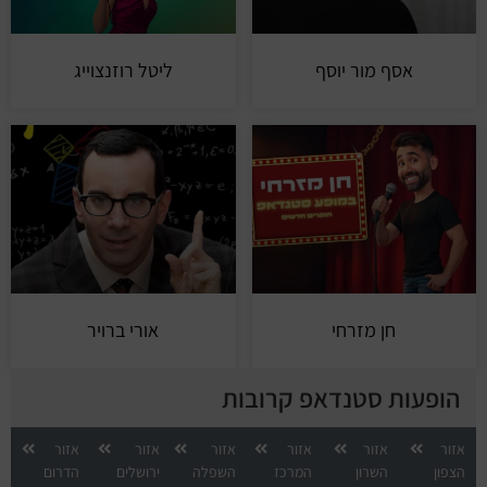
אסף מור יוסף
ליטל רוזנצוייג
חן מזרחי
אורי ברויר
הופעות סטנדאפ קרובות
אזור
אזור
אזור
אזור
אזור
אזור
הצפון
השרון
המרכז
השפלה
ירושלים
הדרום