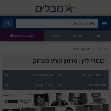
היום
מבלים קלאב
סופ"ש
מבצעים
הופעה בהפתעה 🎁
הופעות היום
מבלים
»
סטנדאפ
»
קומדי ליין
קומדי ליין - מרתון קורע מצחוק
סטנדאפ
הצגות ילדים
לוח הופעות קרובות
הרשמה לעדכונים
סטנדאפ ביוטיוב
אולי יעניין אותך
הופעות חיות
הצגות תיאטרון