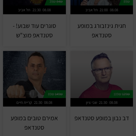
39₪
84₪
89₪
08.08
21:00
תל אביב
08.08
21:30
תל אביב
חגית גינזבורג במופע
סוגרים עוד שבוע! -
סטנדאפ
סטנדאפ מוצ"ש
89₪
149₪
109₪
129₪
08.08
21:30
שבי ציון
08.08
21:30
קריית חיים
דב נבון במופע סטנדאפ
אמירם טובים במופע
סטנדאפ