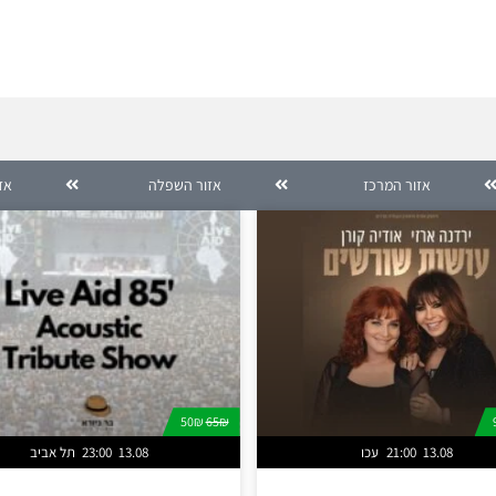
אזור המרכז
אזור השפלה
אזו
50₪
65₪
13.08
21:00
עכו
13.08
23:00
תל אביב