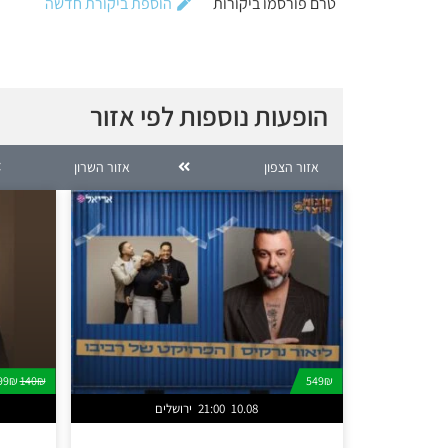
טרם פורסמו ביקורות
הוספת ביקורת חדשה
הופעות נוספות לפי אזור
אזור הצפון
אזור השרון
99₪
140₪
549₪
10.08
21:00
ירושלים