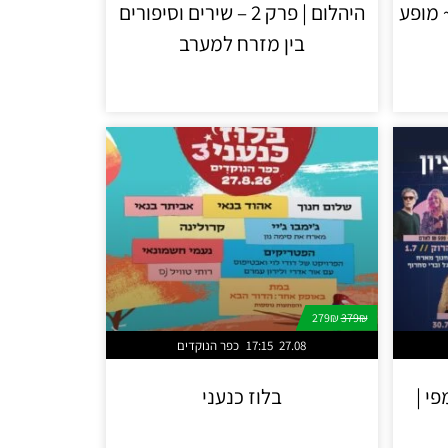
וה ללייב אייד 85' ~ מופע
היהלום | פרק 2 – שירים וסיפורים
בין מזרח למערב
279₪
379₪
27.08
17:15
כפר הנוקדים
י |
בלוז כנעני