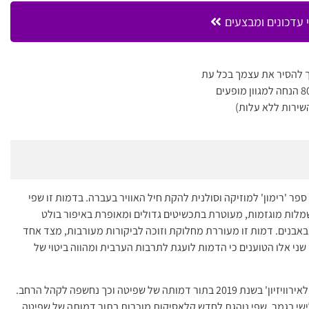
 עדכונים ומבצעים
 להסיר את עצמך בכל עת
שירות ללא עלות)
ר 'רימון' למוזיקה וסולנית להקת חיל האוויר בעברה. בדמות זו שפי
מלות מוגזמות, מעוטרת בתכשיטים גדולים ומאופרת באיפור בולט
 באבנים. דמות זו מעוררת מחלוקת וזוכה לביקורות מעורבות, מצד אחד
ני אלו הטוענים כי הדמות לועגת לתרבות הערבית ומהווה ביטוי של
שפי השתתפה בתוכנית הריאליטי המוזיקלית 'הכוכב הבא לאירוויזיון' בשנת 2019 בתור דמותה של שפיטה וכך נחשפה לקהל הרחב.
שי בגמר. שפי נוהגת לחדש קלאסיקות מוכרות בתור דמותה של שפיטה,