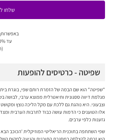
שלחו לי
באפשרותך
עד 80% הנחה למגוון מופעים
(ה
שפיטה - כרטיסים להופעות
"שפיטה" הוא שם הבמה של הזמרת רותם שפי, בוגרת בית ספ
מגלמת דיווה ססגונית ותיאטרלית ממוצא ערבי, לבושה בש
וצבעוני. היא נוהגת גם ללכת עם מקל הליכה נוצץ ומקושט
אלו הטוענים כי הדמות עושה כבוד לתרבות הערבית ומצד ש
גזענות כלפי ערבים.
היא זכתה להצלחה במסגרת התוכנית והגיעה למקום השלי