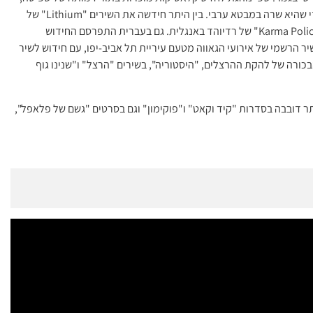
בקאברים מודרניים ובעיבודים מוזיקליים חדשניים, תוך כדי שהיא שרה במבטא ערבי. בין היתר חידשה את השירים "Lithium" של
נירוונה, "You Ought To Know" של אלאניס מוריסט ו-"Karma Police" של רדיוהד באנגלית. גם בעברית התפרסם החידוש
קה". ב-2016 נבחרה לביצוע השיר הרשמי של אירועי הגאווה מטעם עיריית תל אביב-יפו, עם חידוש לשיר
 הבכורה של להקת ההרצלים, "היסטוריה", בשירים "הרצל" ו"שנינו גוף
תר דובבה בסדרות "קיד וקאט" ו"פוקימון" וגם בסרטים "גשם של פלאפל",