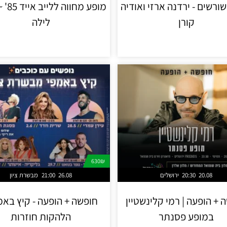
ורשים - ירדנה ארזי ואודיה
מופע מחו
קורן
לילה
630₪
20.08
20:30
ירושלים
26.08
21:00
מבשרת ציון
 + הופעה | רמי קלינשטיין
חופשה + הופעה - קיץ באמפ
במופע פסנתר
הלהקות חוזרות