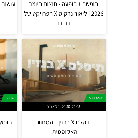
חופשה + הופעה - חוצות היוצר
עושות ש
2026 | ליאור נרקיס X הפרויקט של
רביבו
690₪
50₪
65₪
20.08
20:30
תל אביב
תיסלם X בנזין – המחווה
חופשה
האקוסטית!