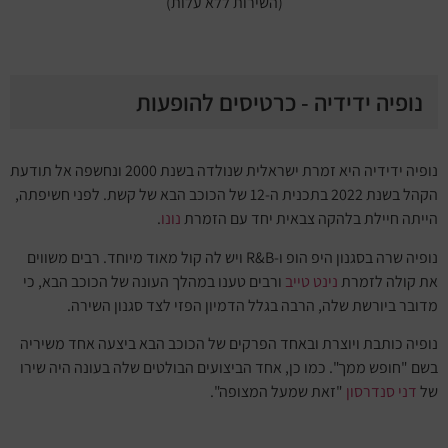
(השירות ללא עלות)
נופיה ידידיה - כרטיסים להופעות
נופיה ידידיה היא זמרת ישראלית שנולדה בשנת 2000 ונחשפה אל תודעת
הקהל בשנת 2022 בתכנית ה-12 של הכוכב הבא של קשת. לפני חשיפתה,
הייתה חיילת בלהקה צבאית יחד עם הזמרת
נונו
.
נופיה שרה בסגנון היפ הופ ו-R&B ויש לה קול מאוד מיוחד. רבים משווים
את קולה לזמרת
נינט טייב
ורבים טענו במהלך העונה של הכוכב הבא, כי
מדובר ביורשת שלה, הרבה בגלל הדמיון הפזי לצד סגנון השירה.
נופיה כותבת ויוצרת ובאחד הפרקים של הכוכב הבא ביצעה אחד משיריה
בשם "חופש ממך". כמו כן, אחד הביצועים הבולטים שלה בעונה היה שירו
של
דני סנדרסון
"זאת שמעל המצופה".