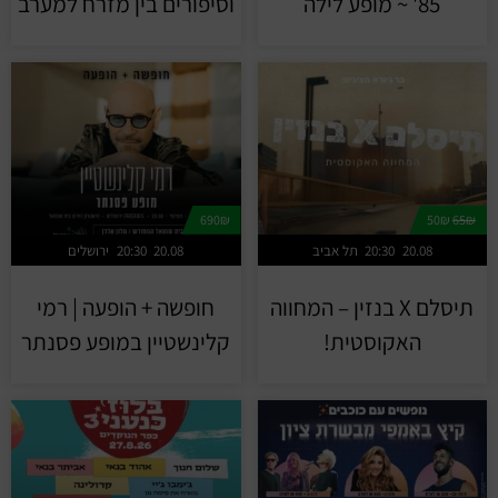
85' ~ מופע לילה
וסיפורים בין מזרח למערב
690₪
50₪
65₪
20.08
20:30
תל אביב
20.08
20:30
ירושלים
תיסלם X בנזין – המחווה
חופשה + הופעה | רמי
האקוסטית!
קלינשטיין במופע פסנתר