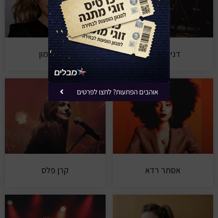
דניאל רובין
שירי מימון
אוהבים הפתעות? לחצו לפרטים
אסתר רדא
קרן פלס