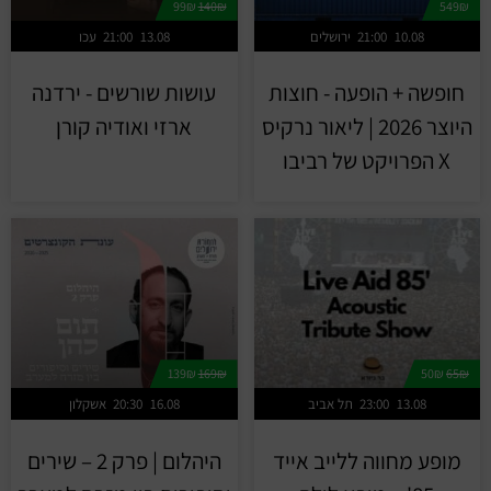
99₪
140₪
549₪
10.08
21:00
ירושלים
13.08
21:00
עכו
חופשה + הופעה - חוצות
עושות שורשים - ירדנה
היוצר 2026 | ליאור נרקיס
ארזי ואודיה קורן
X הפרויקט של רביבו
139₪
169₪
50₪
65₪
13.08
23:00
תל אביב
16.08
20:30
אשקלון
מופע מחווה ללייב אייד
היהלום | פרק 2 – שירים