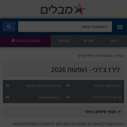
היום
מבלים קלאב
סופ"ש
מבצעים
הופעה בהפתעה 🎁
הופעות היום
מבלים
»
הופעות חיות
»
לירז צ'רכי
לירז צ'רכי - הופעות 2026
סטנדאפ
הצגות ילדים
לוח הופעות קרובות
עדכונים בהתאמה אישית
שירים של לירז צ'רכי
ביקורות גולשים
הופעות חיות
תנאי שימוש באתר
הצגות תיאטרון
ריכזנו עבורכם אתרים מומלצים בהם ניתן להזמין כרטיסים להופעות