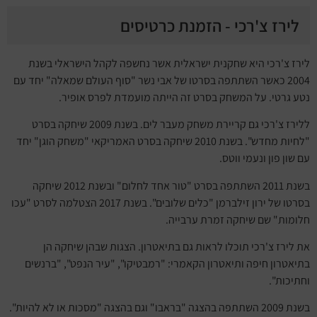
לירז צ'רכי - הזמנת כרטיסים
לירז צ'רכי היא שחקנית ישראלית אשר נחשפה לקהל הישראלי בשנת
2004 כאשר השתתפה בסרטו של אבי נשר "סוף העולם שמאלה" יחד עם
נטע גרטי. על המשחק בסרט זה הייתה מועמדת לפרס אופיר.
ללירז צ'רכי גם קריירת משחק מעבר לים. בשנת 2009 שיחקה בסרט
"לחיות מחדש". בשנת 2010 שיחקה בסרט האמריקאי "משחק הוגן" יחד
עם שון פון ונעמי ווטס.
בשנת 2011 השתתפה בסרט "טור אחד לחלום" ובשנת 2012 שיחקה
בסרטו של ירון זילברמן "כלים שלובים". בשנת 2017 הצטלמה לסרט "עכו
חלומות" שם שיחקה זמרת ערבייה.
את לירז צ'רכי תוכלו לראות גם בתיאטרון. הצגות שבהן שיחקה הן
בתיאטרון חיפה ותיאטרון הקאמרי: "רמבטיקו", "עיר הנפט", "ברנשים
וחתיכות".
בשנת 2009 השתתפה בהצגה "בראבו" וגם בהצגה "מסכות או לא להיות".