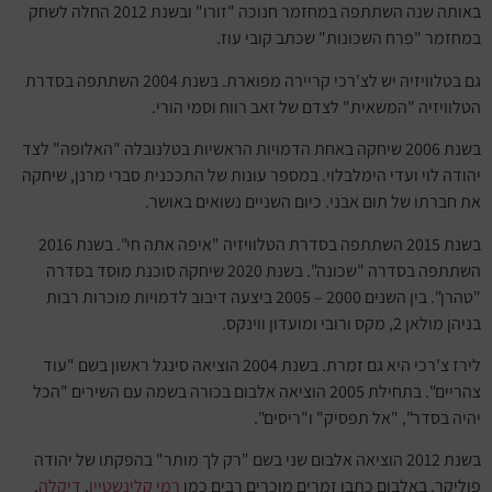
באותה שנה השתתפה במחזמר חנוכה "זורו" ובשנת 2012 החלה לשחק
במחזמר "פרח השכונות" שכתב קובי עוז.
גם בטלוויזיה יש לצ'רכי קריירה מפוארת. בשנת 2004 השתתפה בסדרת
הטלוויזיה "המשאית" לצדם של זאב רווח וסמי הורי.
בשנת 2006 שיחקה באחת הדמויות הראשיות בטלנובלה "האלופה" לצד
יהודה לוי ועדי הימלבלוי. במספר עונות של התככנית סברי מרנן, שיחקה
את חברתו של תום אבני. כיום השניים נשואים באושר.
בשנת 2015 השתתפה בסדרת הטלוויזיה "איפה אתה חי". בשנת 2016
השתתפה בסדרה "שכונה". בשנת 2020 שיחקה סוכנת מוסד בסדרה
"טהרן". בין השנים 2000 – 2005 ביצעה דיבוב לדמויות מוכרות רבות
בניהן מולאן 2, מקס ורובי ומועדון ווינקס.
לירז צ'רכי היא גם זמרת. בשנת 2004 הוציאה סינגל ראשון בשם "עוד
צהריים". בתחילת 2005 הוציאה אלבום בכורה בשמה עם השירים "הכל
יהיה בסדר", "אל תפסיק" ו"ריסים".
בשנת 2012 הוציאה אלבום שני בשם "רק לך מותר" בהפקתו של יהודה
פוליקר. באלבום כתבו זמרים מוכרים רבים כמו
רמי קלינשטיין
,
דיקלה
,