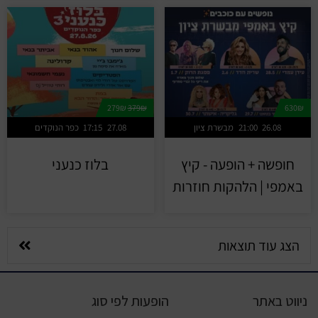
279₪
379₪
630₪
26.08
21:00
מבשרת ציון
27.08
17:15
כפר הנוקדים
חופשה + הופעה - קיץ
בלוז כנעני
באמפי | הלהקות חוזרות
הצג עוד תוצאות
ניווט באתר
הופעות לפי סוג