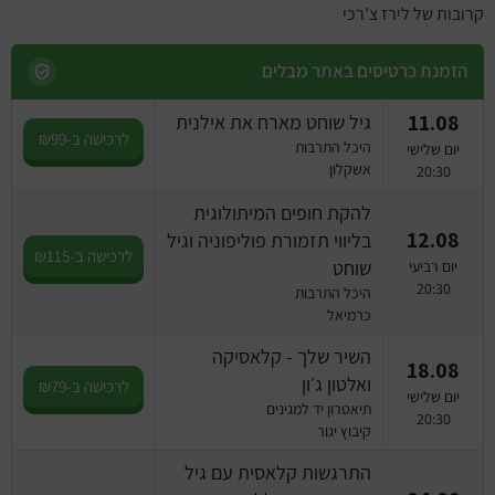
מחזות זמר
קרובות של לירז צ'רכי
מחול ובלט
הזמנת כרטיסים באתר מבלים
קונצרטים
11.08
גיל שוחט מארח את אילנית
לרכישה ב-₪99
היכל התרבות
יום שלישי
אשקלון
הרצאות
20:30
להקת חופים המיתולוגית
סרטים
12.08
בליווי תזמורת פוליפוניה וגיל
לרכישה ב-₪115
שוחט
יום רביעי
חופשה והופעה
20:30
היכל התרבות
כרמיאל
השיר שלך - קלאסיקה
18.08
ואלטון ג׳ון
לרכישה ב-₪79
יום שלישי
תיאטרון יד למגינים
20:30
קיבוץ יגור
התרגשות קלאסית עם גיל