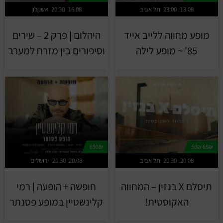
13.08
23:00
תל אביב
16.08
20:30
אשקלון
מופע מחווה ללייב אייד
היהלום | פרק 2 – שירים
85' ~ מופע לילה
וסיפורים בין מזרח למערב
690₪
50₪
65₪
20.08
20:30
תל אביב
20.08
20:30
ירושלים
תיסלם X בנזין – המחווה
חופשה + הופעה | רמי
האקוסטית!
קלינשטיין במופע פסנתר