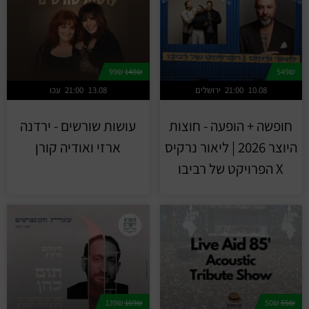
99₪
140₪
549₪
10.08
21:00
ירושלים
13.08
21:00
עכו
חופשה + הופעה - חוצות
עושות שורשים - ירדנה
היוצר 2026 | ליאור נרקיס
ארזי ואודיה קורן
X הפרויקט של רביבו
139₪
169₪
50₪
65₪