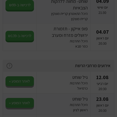
04.09
שוחט- מחווה ללהקות
לרכישה ב-₪99
הצבאיות
יום שישי
21:30
היכל התאטרון קריית מוצקין
קריית מוצקין
פופ אייקון - תזמורת
04.07
ירושלים מזרח ומערב
לרכישה ב-₪139
יום ראשון
היכל התרבות
20:30
כפר סבא
אירועים מרחבי הרשת
?
12.08
גיל שוחט
לאתר המופע »
היכל התרבות
יום רביעי
כרמיאל
20:30
23.08
גיל שוחט
לאתר המופע »
היכל התרבות
יום ראשון
ראשון לציון
20:30