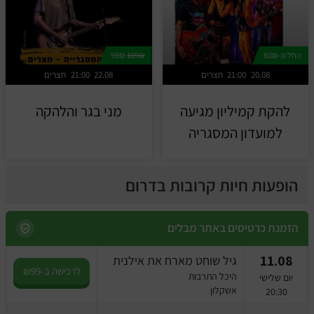
החל מ-80₪
109₪
99₪
20.08
21:00
חצרים
22.08
21:00
חצרים
להקת קמיליון מגיעה
מני בגר והלהקה
למועדון המסגריה
הופעות חיות קרובות בדרום
הזמנת כרטיסים באתר מבלים
11.08
גיל שוחט מארח את אילנית
לרכישה ב-₪99
היכל התרבות
יום שלישי
אשקלון
20:30