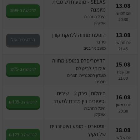
SELAS - מופע חדש מבית
13.08
מיומנה
לרכישה ב-₪99
יום חמישי
היכל התרבות
20:30
אשקלון
13.08
הופעת מחווה ללהקת קווין
הכרטיסים אזלו
ניר בר
יום חמישי
מושב ניר בנים
21:45
הדייטריפרס במופע מחווה
15.08
איכותי לביטלס
לרכישה ב-₪75
יום שבת
מועדון המסגרייה, חצרים
21:00
חצרים
היהלום | פרק 2 – שירים
16.08
וסיפורים בין מזרח למערב
לרכישה ב-₪139
יום ראשון
היכל התרבות
20:30
אשקלון
יוסטארס - מופע היוטיוברים
18.08
של הקיץ
לרכישה ב-₪123
יום שלישי