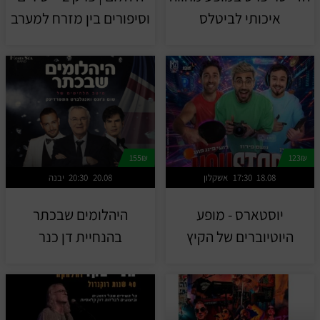
איכותי לביטלס
וסיפורים בין מזרח למערב
155₪
123₪
18.08
17:30
אשקלון
20.08
20:30
יבנה
יוסטארס - מופע
היהלומים שבכתר
היוטיוברים של הקיץ
בהנחיית דן כנר