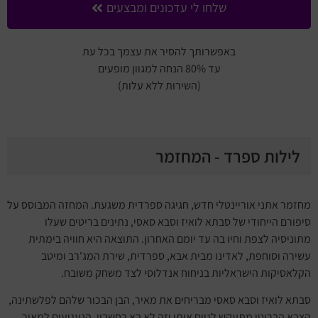
שלחו לי עדכונים ומבצעים
באפשרותך להסיר את עצמך בכל עת
עד 80% הנחה למגוון מופעים
(השירות ללא עלות)
לילות ספרד - המחזמר
מחזמר אתני אוריינטלי חדש, חגיגה ספרדית משגעת. המחזה המבוסס על
סיפורם הייחודי של סבתא לואיז וסבא סאסי, נתינים בריטים שעלו
מתוניסיה לצפת וחיו בה עד יומם האחרון. התוצאה היא חוויה בימתית
עשירה וסוחפת, לאדינו מבית אבא, ספרדית, שירת המג'רב ומיטב
הקלאסיקות הישראליות בניחוח אנדלוסי לצד משחק משובח.
סבתא לואיז וסבא סאסי מבריחים את מאיר, הבן הבכור שלהם לפלשתינה,
הצבא הבריטי מתעקש לגייס אותו וזה לא בא בחשבון. הגעגועים למאיר