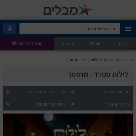
היום
מבלים קלאב
סופ"ש
מבצעים
הופעה בהפתעה 🎁
הופעות היום
מבלים
»
מחזות זמר
»
לילות ספרד – מחזמר
לילות ספרד - מחזמר
סטנדאפ
הצגות ילדים
לוח הצגות קרובות
עדכונים בהתאמה אישית
טריילר ההצגה
מחזות זמר נוספים
הופעות חיות
הצגות תיאטרון