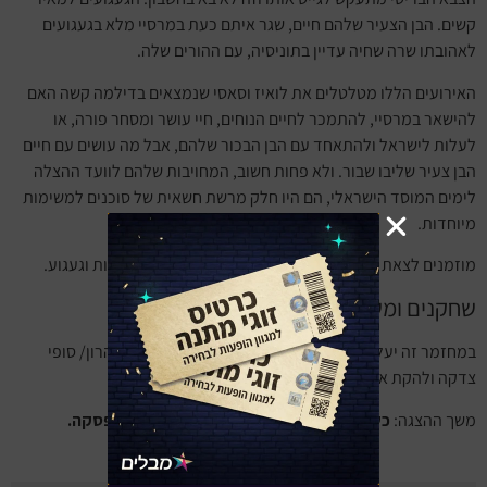
קשים. הבן הצעיר שלהם חיים, שגר איתם כעת במרסיי מלא בגעגועים
לאהובתו שרה שחיה עדיין בתוניסיה, עם ההורים שלה.
האירועים הללו מטלטלים את לואיז וסאסי שנמצאים בדילמה קשה האם
להישאר במרסיי, להתמכר לחיים הנוחים, חיי עושר ומסחר פורה, או
לעלות לישראל ולהתאחד עם הבן הבכור שלהם, אבל מה עושים עם חיים
הבן צעיר שליבו שבור. ולא פחות חשוב, המחויבות שלהם לוועד ההצלה
לימים המוסד הישראלי, הם היו חלק מרשת חשאית של סוכנים למשימות
מיוחדות.
מוזמנים לצאת איתנו למסע בזמן, מסע חוצה יבשות, זכרונות וגעגוע.
שחקנים ומשתתפים
במחזמר זה יעלו על הבמה: אורי בנאי/גיל קפטן, אלינור אהרון/ סופי
צדקה ולהקת אקווה אוריינטל.
משך ההצגה:
כשעה וארבעים דקות (100 דקות), ללא הפסקה.