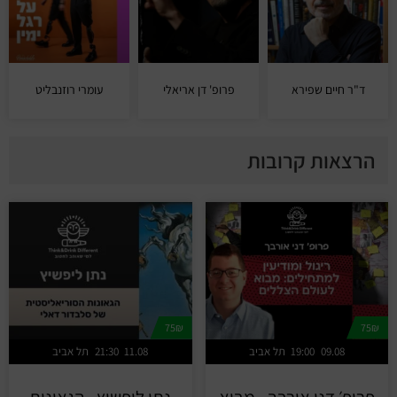
ד"ר חיים שפירא
פרופ' דן אריאלי
עומרי רוזנבליט
הרצאות קרובות
75₪
75₪
09.08
19:00
תל אביב
11.08
21:30
תל אביב