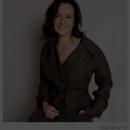
מחזות זמר
מחול ובלט
קונצרטים
הרצאות
סרטים
חופשה והופעה
קרדיט צילום: רון קדמי