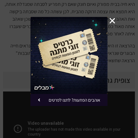
היא חיה בבית מפורק ואיום חונק שאם רק תפריע לסבתה שמגדלת אותה,
היא תמצא את עצמה זרוקה מהבית. לכן עשתה כל מה שסבתה ביקשה
ואת האהבה ותשומת הלב חיפשה במקומות אחרים, אצל השכן שאהב
אותה מאוד כמו בת, אך גם כמו אישה וניצל אותה מינית, דברים שעברו
איתה לאחר מכן לפנימיות שבהן שהתה.
בהרצאה זו היא מראה את החיים הקשים שלה בילדות ואיך נראים חייה
הבוגרים שנראים כיום כמציאות אחרת לגמרי. "דלתות מסתובבות"
הרצאה שתשאיר אתכם מרותקים.
צופית גרנט ביוטיוב
אוהבים הפתעות? לחצו לפרטים