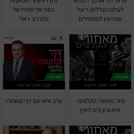
פרופ׳ דני אורבך - מבוא
נתן ליפשיץ - הגאונות
לעולם הצללים: ריגול
הסוריאליסטית של
ומודיעין למתחילים
סלבדור דאלי
65₪
85₪
40₪
70₪
12.08
16:00
תל אביב
12.08
20:00
כפר סבא
סיור מאחורי הקלעים -
ערב אישי עם דני קושמרו
תיאטרון בית ליסין