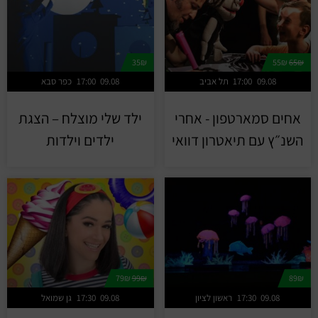
35₪
55₪
65₪
09.08
17:00
תל אביב
09.08
17:00
כפר סבא
אחים סמארטפון - אחרי
ילד שלי מוצלח – הצגת
השנ״ץ עם תיאטרון דוואי
ילדים וילדות
79₪
99₪
89₪
09.08
17:30
ראשון לציון
09.08
17:30
גן שמואל