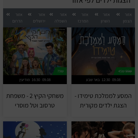
הצגות ילדים לפי אזור
אזור
אזור
אזור
אזור
אזור
אזור
הצפון
השרון
המרכז
השפלה
ירושלים
הדרום
79₪
45₪
55₪
09.08
12:30
באר שבע
09.08
16:30
מודיעין
המסע לממלכת טימידו -
משחקי הקיץ 2 - משפחת
הצגת ילדים מקורית
טרסוב וטל מוסרי