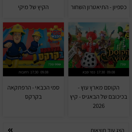
כספיון - התיאטרון השחור
הקיץ של מיקי
79₪
99₪
79₪
09.08
17:30
כפר סבא
09.08
17:30
רחובות
הקוסם מארץ עוץ -
סמי הכבאי - הרפתקאה
בכיכובם של הבאגיס - קיץ
בקרקס
2026
הצג עוד תוצאות