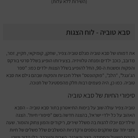
(השירות ללא עלות)
סבא טוביה - לוח הצגות
את דמותו של סבא טוביה מגלם טוביה צפיר, שחקן, קומיקאי, חקיין, זמר,
מדובב, כוכב ילדים ומנחה טלוויזיה. בצעירותו הופיע בשלל סרטי בורקס
והפקות ומשנות ה-90, החל להופיע בשלל הצגות ילדים כמו: "ספר
הג'ונגל", "הלב", "פוקהונטס" ושלל תכניות והפקות שבהם גילם את סבא
טוביה. כמו כן, היה פעמים רבות חלק מהפסטיגל של חנוכה.
סיפורי החיות של סבא טוביה
טוביה צפיר עולה שוב על בימות התיאטרון בתור סבא טוביה – הסבא
האהוב על כל ילדי ישראל, בהצגה חדשה בשם "סיפורי חיות". הצגה
שילדיכם יוכלו להנות בה משלל שירים, ריקודים והמון צחוק והומור. שעה
וחצי יחד עם שחקנים נוספים ורקדניות המשלבים שלל משלים של חיות
בניהם השועל והחסידה, הצב והארנב, האריה והעכבר, בלו הדוב וטובי