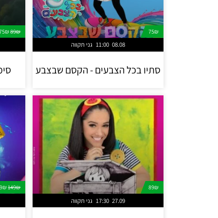
75₪
89₪
75₪
08.08
11:00
גני תקווה
סתיו בכל הצבעים - הקסם שבצבע
סימ
99₪
149₪
89₪
27.09
17:30
גני תקווה