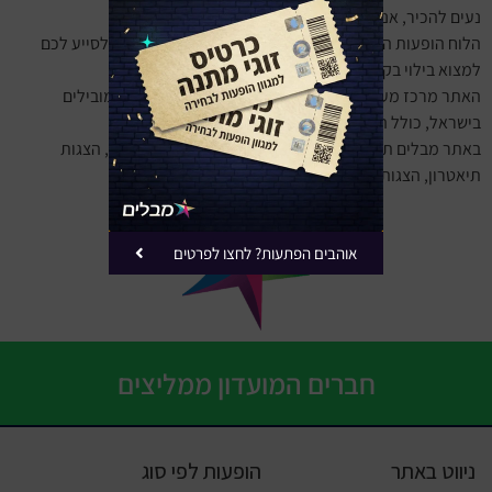
נעים להכיר, אנחנו מבלים ⭐
הלוח הופעות הגדול בישראל אשר קם בשנת 2016 במטרה לסייע לכם
למצוא בילוי בקלות ובמהירות באזור מגורכם.
האתר מרכז מעל 4,000 הופעות קרובות מעשרות אתרים מובילים
בישראל, כולל הטבות מיוחדות ומבצעים של הרגע האחרון.
באתר מבלים תוכלו למצוא הופעות סטנדאפ, הצגות ילדים, הצגות
תיאטרון, הצגות מוזיקה, תערוכות, הרצאות, ועוד.
אוהבים הפתעות? לחצו לפרטים
חברים המועדון ממליצים
ניווט באתר
הופעות לפי סוג