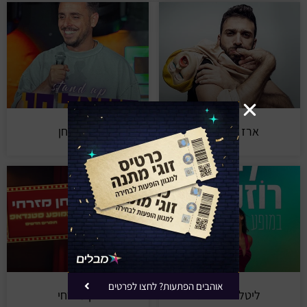
ארז בירנבוים
דניאל חן
אוהבים הפתעות? לחצו לפרטים
ליטל רוזנצוייג
חן מזרחי