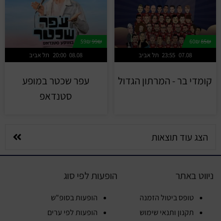
59₪
99₪
60₪
85₪
07.08
23:55
תל אביב
08.08
20:00
תל אביב
קומדי בר - המרתון הגדול
עפר שכטר במופע
סטנדאפ
הצג עוד תוצאות
ניווט באתר
הופעות לפי סוג
טופס ביטול הזמנה
הופעות בסופ"ש
תקנון ותנאי שימוש
הופעות לפי ערים